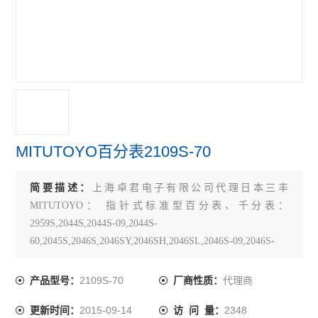
TECLOCK得乐
RIKEN理研
MARUI SEIKI丸井计器
VERTEX中国台湾
MEYER美国
MITUTOYO百分表2109S-70
SK新泻
简要描述：
上海卓君电子有限公司代理日本三丰
ELSEN爱森
MITUTOYO： 指针式标准型百分表、千分表：
佐藤SATO
2959S,2044S,2044S-09,2044S-
60,2045S,2046S,2046SY,2046SH,2046SL,2046S-09,2046S-
必佳PEAK
60,2046S-69,204
关键词：MITUTOYO千分表2109S-70，三丰千分表2109S-
2109S-70
代理商
产品型号：
厂商性质：
瑞士TETKO
70, 2109S-70
2015-09-14
2348
更新时间：
访 问 量：
横河YOKOGAWA