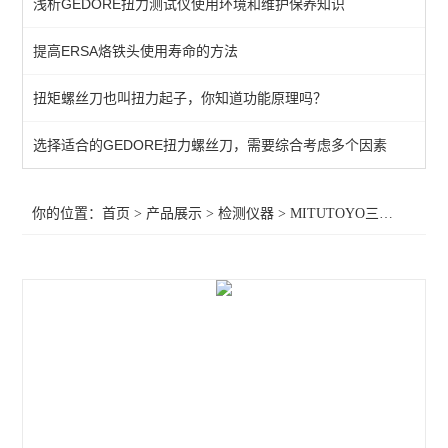
浅析GEDORE扭力测试仪使用环境和维护保养知识
KANETEC高斯计
提高ERSA烙铁头使用寿命的方法
SIMCO测试仪
扭矩螺丝刀也叫扭力起子，你知道功能原理吗？
日本三丰千分表
MITUTOYO三丰
选择适合的GEDORE扭力螺丝刀，需要综合考虑多个因素
TESA瑞士
你的位置：
首页
>
产品展示
>
检测仪器
>
MITUTOYO三丰
>MITU
SIMCO SSD
SIMCO KANETEC
LINE莱茵
PEACOCK尾崎
ASKER