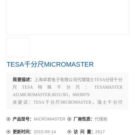
TECLOCK得乐
RIKEN理研
MARUI SEIKI丸井计器
VERTEX中国台湾
MEYER美国
TESA千分尺MICROMASTER
SK新泻
简要描述：
上海卓君电子有限公司代理瑞士TESA分径千分
ELSEN爱森
尺TESA特殊千分尺：TESAMASTER
佐藤SATO
AD,MICROMASTER,00311301，06030079
关键词：TESA千分尺MICROMASTER，瑞士千分尺
必佳PEAK
MICROMASTER，MICROMASTER
MICROMASTER
代理商
产品型号：
厂商性质：
瑞士TETKO
2015-09-14
2617
更新时间：
访 问 量：
横河YOKOGAWA