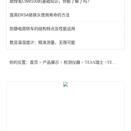
助焊笔CW8100的基础知识，你都了解了吗？
KANETEC高斯计
提高ERSA烙铁头使用寿命的方法
SIMCO测试仪
防静电周转车的结构特点及性能运用
日本三丰千分表
MITUTOYO三丰
数显温湿度计：精准测量，无限可能
TESA瑞士
你的位置：
首页
>
产品展示
>
检测仪器
>
TESA瑞士
>TESA千分尺MICROMASTER
SIMCO SSD
SIMCO KANETEC
LINE莱茵
PEACOCK尾崎
ASKER