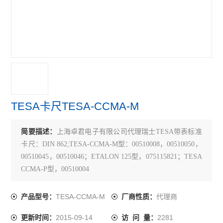
TECLOCK得乐
RIKEN理研
MARUI SEIKI丸井计器
VERTEX中国台湾
MEYER美国
TESA卡尺TESA-CCMA-M
SK新泻
简要描述：
上海卓君电子有限公司代理瑞士TESA带表标准
ELSEN爱森
卡尺：DIN 862;TESA-CCMA-M型：00510008，00510050，
佐藤SATO
00510045，00510046；ETALON 125型，075115821；TESA
CCMA-P型，00510004
必佳PEAK
关键词：TESA卡尺TESA-CCMA-M,瑞士卡尺TESA-
CCMA-M，TESA-CCMA-M
TESA-CCMA-M
代理商
产品型号：
厂商性质：
瑞士TETKO
2015-09-14
2281
更新时间：
访 问 量：
横河YOKOGAWA