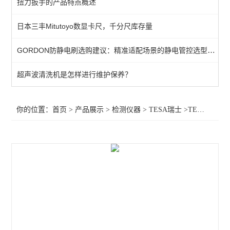
扭力扳手的产品特点概述
KANETEC高斯计
日本三丰Mitutoyo数显卡尺，千分尺库存量
SIMCO测试仪
GORDON防静电刷选购建议：精准适配场景的静电管控选型指南
日本三丰千分表
MITUTOYO三丰
超声波清洗机是怎样进行维护保养？
TESA瑞士
你的位置：
首页
>
产品展示
>
检测仪器
>
TESA瑞士
>TESA卡尺TESA-CCMA-M
SIMCO SSD
SIMCO KANETEC
LINE莱茵
PEACOCK尾崎
ASKER