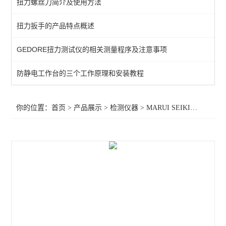
扭力螺丝刀简介及使用方法
KANETEC高斯计
扭力扳手的产品特点概述
SIMCO测试仪
GEDORE扭力测试仪的相关测量程序及注意事项
日本三丰千分表
MITUTOYO三丰
防静电工作台的三个工作原理和安装教程
TESA瑞士
你的位置：
首页
>
产品展示
>
检测仪器
>
MARUI SEIKI丸井计器
>
SIMCO SSD
SIMCO KANETEC
LINE莱茵
PEACOCK尾崎
ASKER