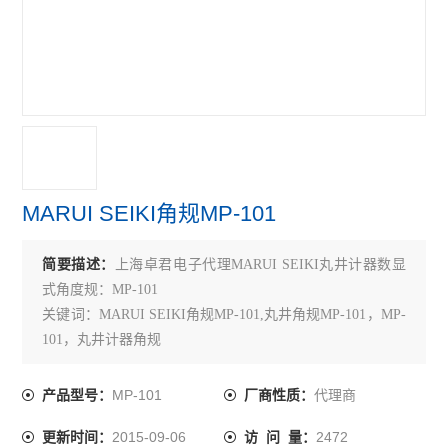
TECLOCK得乐
RIKEN理研
MARUI SEIKI丸井计器
VERTEX中国台湾
MEYER美国
MARUI SEIKI角规MP-101
SK新泻
简要描述：
上海卓君电子代理MARUI SEIKI丸井计器数显
ELSEN爱森
式角度规：MP-101
佐藤SATO
关键词：MARUI SEIKI角规MP-101,丸井角规MP-101，MP-
101，丸井计器角规
必佳PEAK
MP-101
代理商
产品型号：
厂商性质：
瑞士TETKO
2015-09-06
2472
更新时间：
访 问 量：
横河YOKOGAWA