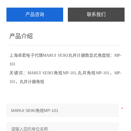
赛发SEFAR
产品咨询
联系我们
CHATILLON查狄伦
产品介绍
新宝SHIMPO
依梦达IMADA
上海卓君电子代理MARUI SEIKI丸井计器数显式角度规：MP-
101
查看全部 >>
关键词：MARUI SEIKI角规MP-101,丸井角规MP-101，MP-
101，丸井计器角规