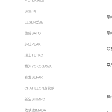
MEYER美国
SK新泻
您
ELSEN爱森
您
佐藤SATO
必佳PEAK
联
瑞士TETKO
常
横河YOKOGAWA
赛发SEFAR
CHATILLON查狄伦
详
新宝SHIMPO
依梦达IMADA