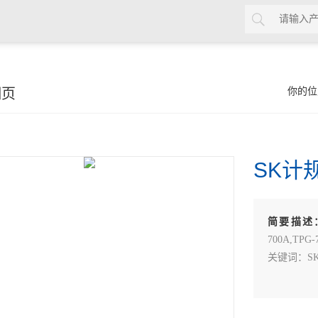
细页
你的位
SK计规
简要描述
700A,TPG-
关键词：SK锥