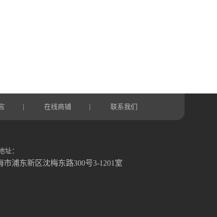
言
在线商铺
联系我们
|
|
地址：
海市浦东新区沈梅东路300号3-1201室