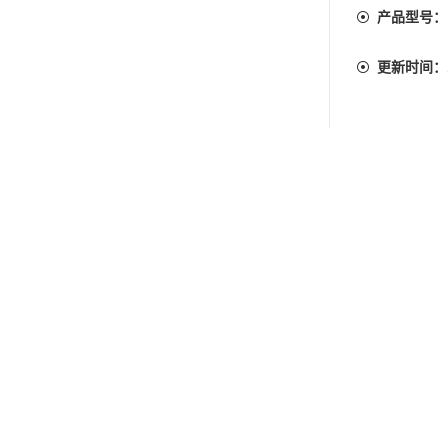
产品型号：
更新时间：
绍
ISEN爱森精密针规：EM系列，间隔0.025mm:EM-00(+),EM-0(+),EM-1(+),
SEN针规EM-2B(+),
爱森
针规EM-2B(+)，EM-2B(+)