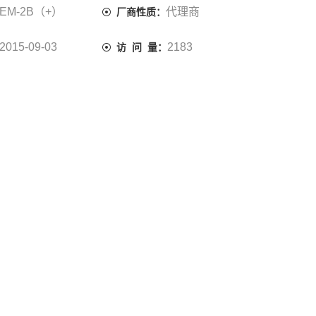
EM-2B（+）
代理商
厂商性质：
2015-09-03
2183
访 问 量：
产品咨询
联系我们
EM-2A(+),EM-2B(+),EM-2C(+),EM-3(+)