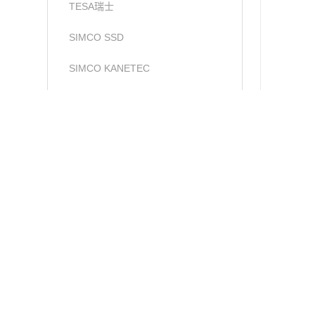
TESA瑞士
SIMCO SSD
SIMCO KANETEC
LINE莱茵
PEACOCK尾崎
ASKER
TECLOCK得乐
产品介
RIKEN理研
上海卓君电子代理E
MARUI SEIKI丸井计器
关键词：
EI
VERTEX中国台湾