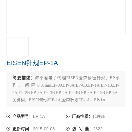
TECLOCK得乐
RIKEN理研
MARUI SEIKI丸井计器
VERTEX中国台湾
MEYER美国
EISEN针规EP-1A
SK新泻
简要描述：
海卓君电子代理EISEN爱森精密针规：EP系
ELSEN爱森
列，间隔0.01mmEP-00,EP-0A,EP-0B,EP-1A,EP-1B,EP-
佐藤SATO
2A,EP-2B,EP-3A,EP-3B,EP-4A,EP-4B,EP-5A,EP-5B,EP-6A
关键词：EISEN针规EP-1A,爱森针规EP-1A，EP-1A
必佳PEAK
EP-1A
代理商
产品型号：
厂商性质：
瑞士TETKO
2015-09-03
2322
更新时间：
访 问 量：
横河YOKOGAWA