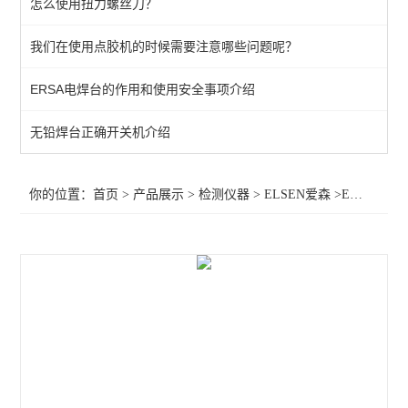
怎么使用扭力螺丝刀？
KANETEC高斯计
我们在使用点胶机的时候需要注意哪些问题呢？
SIMCO测试仪
ERSA电焊台的作用和使用安全事项介绍
日本三丰千分表
MITUTOYO三丰
无铅焊台正确开关机介绍
TESA瑞士
你的位置：
首页
>
产品展示
>
检测仪器
>
ELSEN爱森
>EISEN针规EP-1A
SIMCO SSD
SIMCO KANETEC
LINE莱茵
PEACOCK尾崎
ASKER