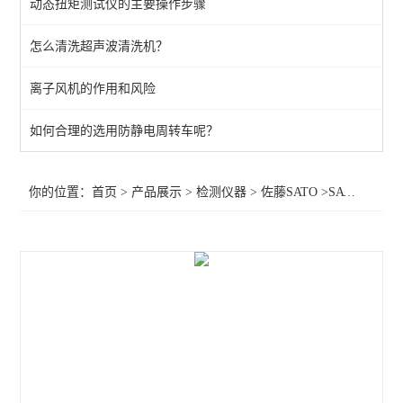
动态扭矩测试仪的主要操作步骤
KANETEC高斯计
怎么清洗超声波清洗机？
SIMCO测试仪
离子风机的作用和风险
日本三丰千分表
MITUTOYO三丰
如何合理的选用防静电周转车呢？
TESA瑞士
你的位置：
首页
>
产品展示
>
检测仪器
>
佐藤SATO
>SATO温度计8068-00
SIMCO SSD
SIMCO KANETEC
LINE莱茵
PEACOCK尾崎
ASKER