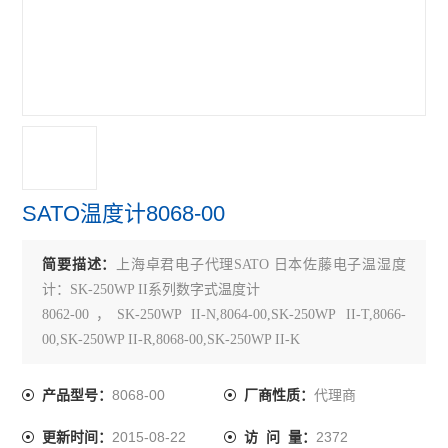
TECLOCK得乐
RIKEN理研
MARUI SEIKI丸井计器
VERTEX中国台湾
MEYER美国
SATO温度计8068-00
SK新泻
简要描述：
上海卓君电子代理SATO 日本佐藤电子温湿度
ELSEN爱森
计：SK-250WP II系列数字式温度计
佐藤SATO
8062-00，SK-250WP II-N,8064-00,SK-250WP II-T,8066-
00,SK-250WP II-R,8068-00,SK-250WP II-K
必佳PEAK
关键词：SATO温度计8068-00, 佐藤温度计8068-00，8068-
00
8068-00
代理商
产品型号：
厂商性质：
瑞士TETKO
2015-08-22
2372
更新时间：
访 问 量：
横河YOKOGAWA