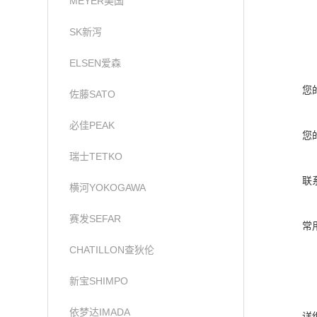
MEYER美国
SK新泻
ELSEN爱森
您
佐藤SATO
必佳PEAK
您
瑞士TETKO
联
横河YOKOGAWA
赛发SEFAR
常
CHATILLON查狄伦
新宝SHIMPO
依梦达IMADA
详