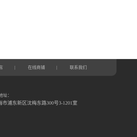
言
在线商铺
联系我们
|
|
地址：
海市浦东新区沈梅东路300号3-1201室