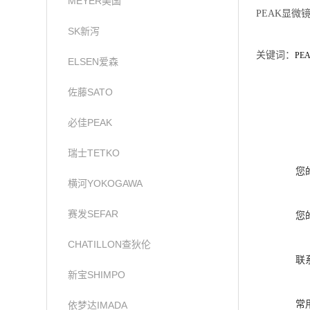
MEYER美国
PEAK显微
SK新泻
关键词：
PE
ELSEN爱森
佐藤SATO
必佳PEAK
瑞士TETKO
您
横河YOKOGAWA
赛发SEFAR
您
CHATILLON查狄伦
联
新宝SHIMPO
常
依梦达IMADA