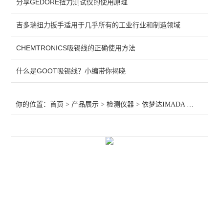
分享GEDORE扭力测试仪的使用原理
KANETEC高斯计
吉多瑞扭力扳手适用于几乎所有的工业行业和制造领域
SIMCO测试仪
CHEMTRONICS吸锡线的正确使用方法
日本三丰千分表
MITUTOYO三丰
什么是GOOT吸锡线？小编带你揭晓
TESA瑞士
你的位置：
首页
>
产品展示
>
检测仪器
>
依梦达IMADA
>IMAD测力计ZTS-2N,依梦达测力计ZTS-2N，ZTS-2N
SIMCO SSD
SIMCO KANETEC
LINE莱茵
PEACOCK尾崎
ASKER