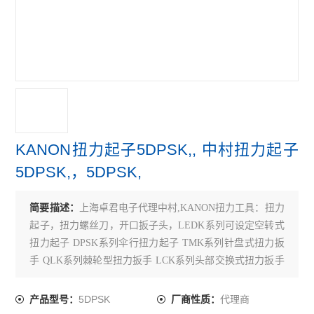
KANON扭力起子5DPSK,, 中村扭力起子
5DPSK,，5DPSK,
简要描述：
上海卓君电子代理中村,KANON扭力工具：扭力
起子，扭力螺丝刀，开口扳子头，LEDK系列可设定空转式
扭力起子 DPSK系列伞行扭力起子 TMK系列针盘式扭力扳
手 QLK系列棘轮型扭力扳手 LCK系列头部交换式扭力扳手
SGK系列扭矩
1.5LTDK,3LTDK,6LTDK,12LTDK,20LTDK,30LTDK,50LTD
5DPSK
代理商
产品型号：
厂商性质：
K,100LTDK;2DPSK,5DPSK,10DPSK,20DPSK,5