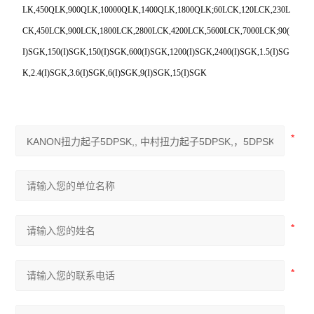
LK,450QLK,900QLK,10000QLK,1400QLK,1800QLK;60LCK,120LCK,230L
CK,450LCK,900LCK,1800LCK,2800LCK,4200LCK,5600LCK,7000LCK;90(
I)SGK,150(I)SGK,150(I)SGK,600(I)SGK,1200(I)SGK,2400(I)SGK,1.5(I)SG
K,2.4(I)SGK,3.6(I)SGK,6(I)SGK,9(I)SGK,15(I)SGK