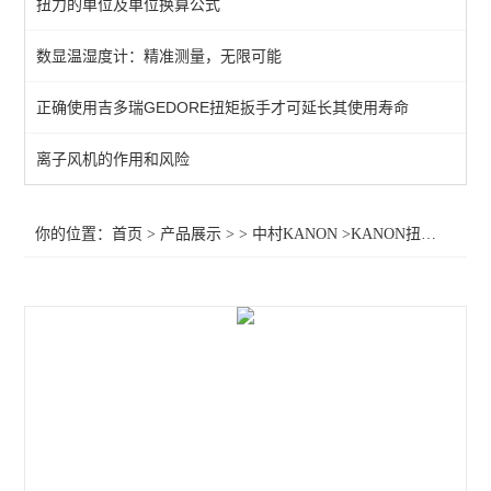
扭力的单位及单位换算公式
中村扭力扳手
数显温湿度计：精准测量，无限可能
查看全部 >>
正确使用吉多瑞GEDORE扭矩扳手才可延长其使用寿命
离子风机的作用和风险
你的位置：
首页
>
产品展示
> >
中村KANON
>KANON扭力起子5DPSK,, 中村扭力起子5DPSK,，5DPSK,