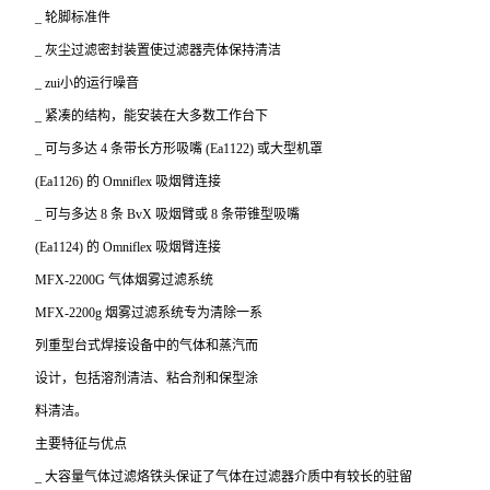
_
轮脚标准件
_
灰尘过滤密封装置使过滤器壳体保持清洁
_
zui小的运行噪音
_
紧凑的结构，能安装在大多数工作台下
_
可与多达
4
条带长方形吸嘴
(Ea1122)
或大型机罩
(Ea1126)
的
Omniflex
吸烟臂连接
_
可与多达
8
条
BvX
吸烟臂或
8
条带锥型吸嘴
(Ea1124)
的
Omniflex
吸烟臂连接
MFX-2200G
气体烟雾过滤系统
MFX-2200g
烟雾过滤系统专为清除一系
列重型台式焊接设备中的气体和蒸汽而
设计，包括溶剂清洁、粘合剂和保型涂
料清洁。
主要特征与优点
_
大容量气体过滤烙铁头保证了气体在过滤器介质中有较长的驻留