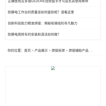
正确使用吉多瑞GEDORE扭矩扳手才可延长其使用寿命
QUICK吸烟仪
防静电工作台的质量该如何鉴别呢？请看这里
恒温热风机
创新科技助力精准焊接：揭秘吸锡线的非凡魅力
返修产品
电焊台
防静电周转车的安装和清洁如何做？
焊接辅助产品
你的位置：
首页
>
产品展示
>
焊接拆焊
>
焊接辅助产品
>METCAL净化系统MFX-2200C-a,OKI净化系统MFX-2200C-a
胶带
烙铁头
查看全部 >>