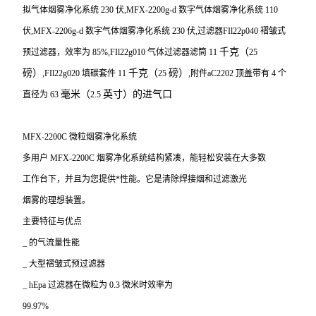
拟气体烟雾净化系统
230
伏
,MFX-2200g-d
数字气体烟雾净化系统
110
伏
,MFX-2206g-d
数字气体烟雾净化系统
230
伏
,
过滤器
FIl22p040
褶皱式
千克
（
预过滤器，效率为
85%,FIl22g010
气体过滤器滤筒
11
25
磅
）
千克
（
磅
）
,FIl22g020
填碳套件
11
25
,
附件
aC2202
顶盖带有
4
个
毫米
（
英寸
）的进气口
直径为
63
2.5
MFX-2200C
微粒烟雾净化系统
多用户
MFX-2200C
烟雾净化系统结构紧凑，能轻松安装在大多数
工作台下，并且为您提供*性能。它是清除焊接烟和过滤激光
烟雾的理想装置。
主要特征与优点
_
的气流量性能
_
大型褶皱式预过滤器
_ hEpa
过滤器在微粒为
0.3
微米时效率为
99.97%