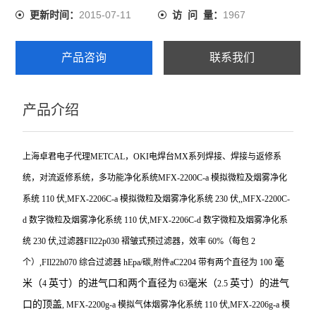
2015-07-11
1967
更新时间：
访 问 量：
产品咨询
联系我们
产品介绍
上海卓君电子代理
METCAL
，
OKI
电焊台
MX
系列焊接、焊接与返修系
统，对流返修系统，多功能净化系统
MFX-2200C-a
模拟微粒及烟雾净化
系统
110
伏
,MFX-2206C-a
模拟微粒及烟雾净化系统
230
伏
,,MFX-2200C-
d
数字微粒及烟雾净化系统
110
伏
,MFX-2206C-d
数字微粒及烟雾净化系
统
230
伏
,
过滤器
FIl22p030
褶皱式预过滤器，效率
60%
（每包
2
毫
个）
,FIl22h070
综合过滤器
hEpa/
碳
,
附件
aC2204
带有两个直径为
100
米
（
英寸
）的进气口和两个直径为
毫米
（
英寸
）的进气
4
63
2.5
口的顶盖
, MFX-2200g-a
模拟气体烟雾净化系统
110
伏
,MFX-2206g-a
模