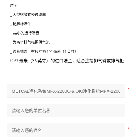
时间
_
大型褶皱式预过滤器
_
轮脚标准件
_
zui小的运行噪音
_
为两个排气柜提供气流
_
该系统盖上有尺寸为
100
毫米（
4
英寸）
毫米
（
英寸
）的进口法兰，适合连接排气臂或排气柜
和
63
2.5