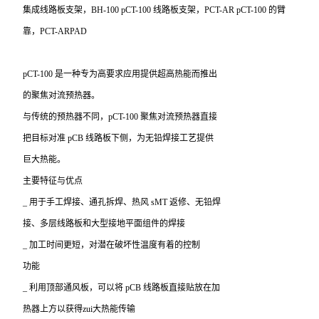
集成线路板支架，BH-100 pCT-100 线路板支架，PCT-AR pCT-100 的臂
靠，PCT-ARPAD
pCT-100
是一种专为高要求应用提供超高热能而推出
的聚焦对流预热器。
与传统的预热器不同，pCT-100 聚焦对流预热器直接
把目标对准 pCB 线路板下侧，为无铅焊接工艺提供
巨大热能。
主要特征与优点
_
用于手工焊接、通孔拆焊、热风 sMT 返修、无铅焊
接、多层线路板和大型接地平面组件的焊接
_
加工时间更短，对潜在破坏性温度有着的控制
功能
_
利用顶部通风板，可以将 pCB 线路板直接贴放在加
热器上方以获得zui大热能传输