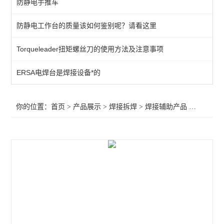
防静电手推车
QUICK吸烟仪
防静电工作台的质量该如何鉴别呢？请看这里
恒温热风机
Torqueleader扭矩螺丝刀的使用方法及注意事项
返修产品
电焊台
ERSA电焊台是焊接设备*的
焊接辅助产品
你的位置：
首页
>
产品展示
>
焊接拆焊
>
焊接辅助产品
>METCAL预热器PCT-100,OKI预热器PCT-100，预热器PCT-100
胶带
烙铁头
查看全部 >>