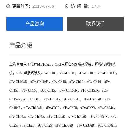
2015-07-06
1764
更新时间：
访 问 量：
产品咨询
联系我们
产品介绍
上海卓君电子代理METCAL，OKI电焊台MX系列焊接、焊接与返修系
统，SxV 焊接烙铁头sFv-Ch10a，sTv-Ch10a，sCv-Ch10a，sFv-Ch10aR，
sTv-Ch10aR，sCv-Ch10aR，sFv-Ch10，sTv-Ch10，sCv-Ch10，sFv-
Ch15a，sTv-Ch15a，sCv-Ch15a，sFv-Ch15aR，sTv-Ch15aR，sCv-
Ch15aR，sFv-ChB15，sTv-ChB15，sCv-ChB15，sFv-Ch18aR，sTv-
Ch18aR，sCv-Ch18aR，sFv-Ch20，sTv-Ch20，sCv-Ch20，sFv-Ch24a，
sTv-Ch24a，sCv-Ch24a，sFv-Ch25aR，sTv-Ch25aR，sCv-Ch25aR，sFv-
Ch25，sTv-Ch25，sCv-Ch25，sFv-Ch30aR，sTv-Ch30aR，sCv-Ch30aR，