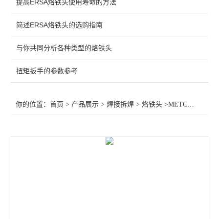
提高ERSA烙铁头使用寿命的方法
QUICK吸烟仪
简述ERSA烙铁头的选购指南
恒温热风机
与你共同分析各种类型的烙铁头
返修产品
电焊台
扭矩扳手的参数参考
焊接辅助产品
你的位置：
首页
>
产品展示
>
焊接拆焊
>
烙铁头
>METCAL电焊台烙铁头sCv-CnB04a,OKI电焊台烙铁头sCv-CnB04a
胶带
烙铁头
查看全部 >>