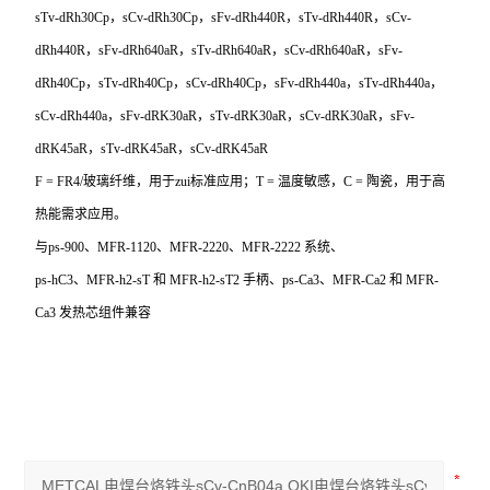
sTv-dRh30Cp，sCv-dRh30Cp，sFv-dRh440R，sTv-dRh440R，sCv-
dRh440R，sFv-dRh640aR，sTv-dRh640aR，sCv-dRh640aR，sFv-
dRh40Cp，sTv-dRh40Cp，sCv-dRh40Cp，sFv-dRh440a，sTv-dRh440a，
sCv-dRh440a，sFv-dRK30aR，sTv-dRK30aR，sCv-dRK30aR，sFv-
dRK45aR，sTv-dRK45aR，sCv-dRK45aR
F = FR4/
玻璃纤维，用于zui标准应用；T = 温度敏感，C = 陶瓷，用于高
热能需求应用。
与ps-900、MFR-1120、MFR-2220、MFR-2222 系统、
ps-hC3
、MFR-h2-sT 和 MFR-h2-sT2 手柄、ps-Ca3、MFR-Ca2 和 MFR-
Ca3 发热芯组件兼容