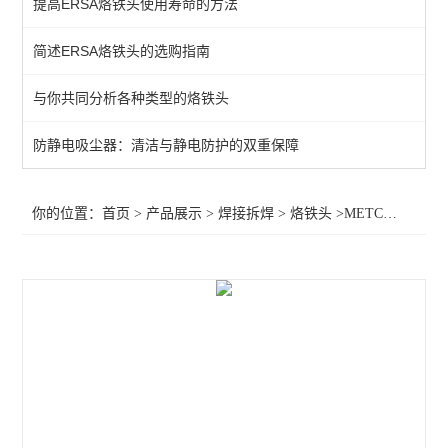
提高ERSA烙铁头使用寿命的方法
QUICK吸烟仪
简述ERSA烙铁头的选购指南
恒温热风机
与你共同分析各种类型的烙铁头
返修产品
电焊台
防静电吸尘器：清洁与静电防护的双重保障
焊接辅助产品
你的位置：
首页
>
产品展示
>
焊接拆焊
>
烙铁头
>METCAL电焊台烙铁头sCv-Ch30aR,OKI电焊台烙铁头sCv-Ch30a
胶带
烙铁头
查看全部 >>