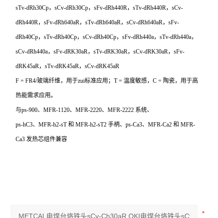
sTv-dRh30Cp，sCv-dRh30Cp，sFv-dRh440R，sTv-dRh440R，sCv-
dRh440R，sFv-dRh640aR，sTv-dRh640aR，sCv-dRh640aR，sFv-
dRh40Cp，sTv-dRh40Cp，sCv-dRh40Cp，sFv-dRh440a，sTv-dRh440a，
sCv-dRh440a，sFv-dRK30aR，sTv-dRK30aR，sCv-dRK30aR，sFv-
dRK45aR，sTv-dRK45aR，sCv-dRK45aR
F = FR4/
玻璃纤维，用于zui标准应用；T = 温度敏感，C = 陶瓷，用于高
热能需求应用。
与ps-900、MFR-1120、MFR-2220、MFR-2222 系统、
ps-hC3
、MFR-h2-sT 和 MFR-h2-sT2 手柄、ps-Ca3、MFR-Ca2 和 MFR-
Ca3 发热芯组件兼容