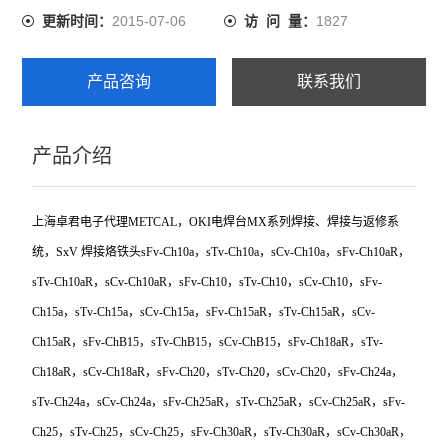
2015-07-06
1827
更新时间：
访 问 量：
产品咨询
联系我们
产品介绍
上海卓君电子代理METCAL，OKI电焊台MX系列焊接、焊接与返修系
统，SxV 焊接烙铁头sFv-Ch10a，sTv-Ch10a，sCv-Ch10a，sFv-Ch10aR，
sTv-Ch10aR，sCv-Ch10aR，sFv-Ch10，sTv-Ch10，sCv-Ch10，sFv-
Ch15a，sTv-Ch15a，sCv-Ch15a，sFv-Ch15aR，sTv-Ch15aR，sCv-
Ch15aR，sFv-ChB15，sTv-ChB15，sCv-ChB15，sFv-Ch18aR，sTv-
Ch18aR，sCv-Ch18aR，sFv-Ch20，sTv-Ch20，sCv-Ch20，sFv-Ch24a，
sTv-Ch24a，sCv-Ch24a，sFv-Ch25aR，sTv-Ch25aR，sCv-Ch25aR，sFv-
Ch25，sTv-Ch25，sCv-Ch25，sFv-Ch30aR，sTv-Ch30aR，sCv-Ch30aR，