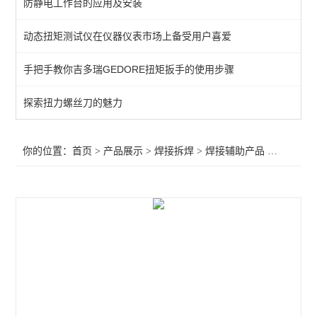
防静电工作台的应用及安装
QUICK吸烟仪
动态扭矩测试仪在仪器仪表市场上备受用户喜爱
恒温热风机
手把手教你吉多瑞GEDORE扭矩扳手的使用步骤
返修产品
电焊台
探索扭力螺丝刀的魅力
焊接辅助产品
你的位置：
首页
>
产品展示
>
焊接拆焊
>
焊接辅助产品
>METCAL电焊台烙铁架Ws1g 12,OKI电焊台烙铁架Ws1g 12
胶带
烙铁头
查看全部 >>