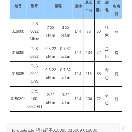
+
总长
重
颜
编号
型号
量程
驱动
电功
mm
量
g
色
能
TLS
2-22
3-32
红
015000
0022
1/"4
76
50
有
cN.m
ozf.in
色
Micro
TLS
0.5-22
0.7-32
金
015080
1/"4
104
72
有
0022
cN.m
ozf.in
色
TLS
0.5-22
0.7-32
金
015085
0022
1/"4
116
85
有
cN.m
ozf.in
色
O/W
CRS
2-22
3-32
灰
015089*
100-
1/"4
104
72
有
cN.m
ozf.in
色
0022 FH