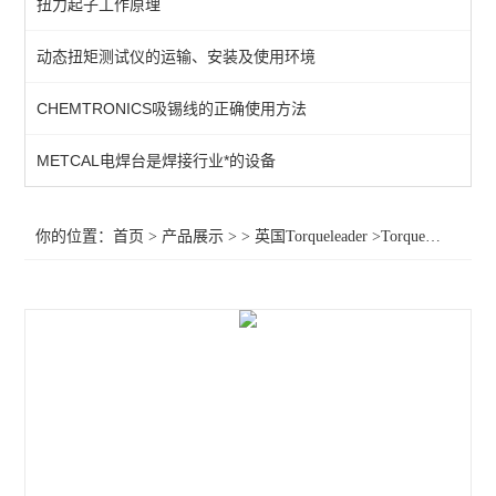
扭力起子工作原理
扭力扳手
动态扭矩测试仪的运输、安装及使用环境
英国扭力螺丝刀
CHEMTRONICS吸锡线的正确使用方法
查看全部 >>
METCAL电焊台是焊接行业*的设备
你的位置：
首页
>
产品展示
> >
英国Torqueleader
>Torqueleader扭力起子015085 015089 015080