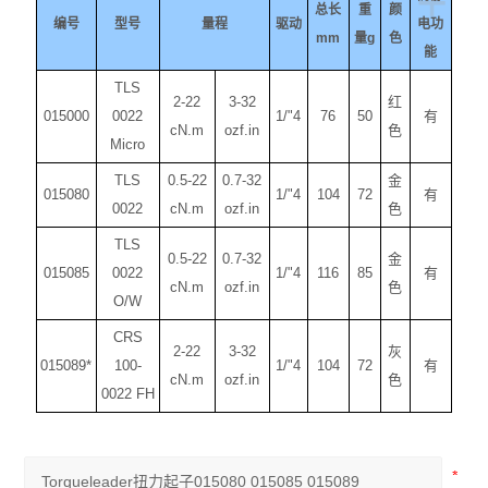
+
总长
重
颜
编号
型号
量程
驱动
电功
mm
量
g
色
能
TLS
2-22
3-32
红
015000
0022
1/"4
76
50
有
cN.m
ozf.in
色
Micro
TLS
0.5-22
0.7-32
金
015080
1/"4
104
72
有
0022
cN.m
ozf.in
色
TLS
0.5-22
0.7-32
金
015085
0022
1/"4
116
85
有
cN.m
ozf.in
色
O/W
CRS
2-22
3-32
灰
015089*
100-
1/"4
104
72
有
cN.m
ozf.in
色
0022 FH