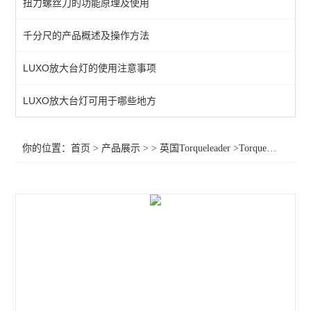
扭力螺丝刀的功能原理及使用
扭力扳手
千分尺的产品概述及操作方法
英国扭力螺丝刀
LUXO放大台灯的使用注意事项
查看全部 >>
LUXO放大台灯可用于哪些地方
你的位置：
首页
>
产品展示
> >
英国Torqueleader
>Torqueleader扭力起子015080 015085 015089