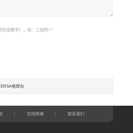
阿拉伯数字），如：三加四=7
ERSA电焊台
：
言
在线商铺
联系我们
|
|