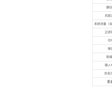
静压
风扇
系统流量（含
过滤
功
噪
吸烟
输入
外形
重