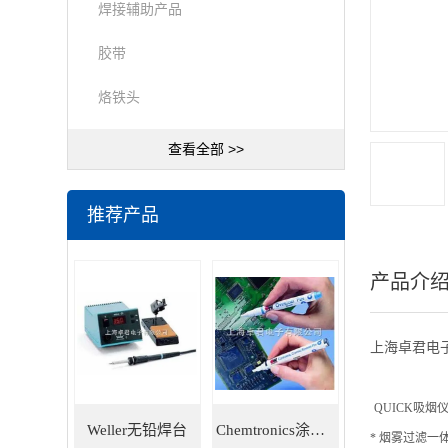
焊接辅助产品
胶带
烙铁头
查看全部 >>
推荐产品
产品介
上海卓君电子
QUICK吸烟仪6
Weller无铅焊台
Chemtronics涂层笔
* 烟雾过滤