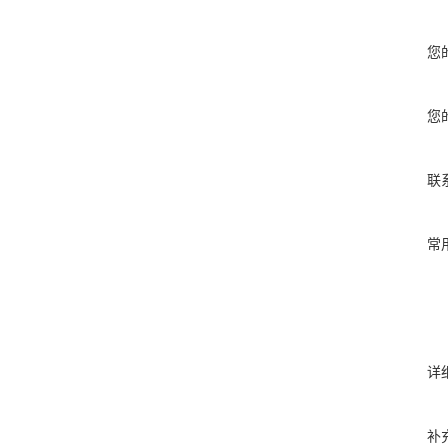
您
您
联
常
详
补