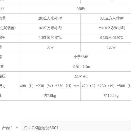
力
900Pa
流量
200立方米/小时
320立方米/小时
过滤装置）
160立方米/小时
2*100立方米/小时
效率
0.3微米 99.97%
0.3微米 99.97%
率
80W
120W
音
小于55dB
臂
长度：1.5m
电压
220V AC
尺寸
400（L）*230（W）*350（H）mm
470（L）*230（W）*500（
量
约
7.8kg
约
15.5kg
产品：