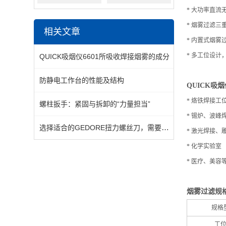
* 大功率直
* 烟雾过滤
相关文章
* 内置式烟
* 多工位设
QUICK吸烟仪6601所吸收焊接烟雾的成分
防静电工作台的性能及结构
QUICK吸
* 烙铁焊接工
螺柱扳手：紧固与拆卸的“力量担当”
* 锡炉、波峰
选择适合的GEDORE扭力螺丝刀，需要综合考虑多个因素
* 激光焊接、
* 化学实验室
* 医疗、美容
烟雾过滤规
规格
工位