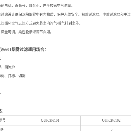
流无刷电机，寿命长，噪音小，产生较高空气流量。
三重过滤设计确保滤除烟雾中有害物质，保护人体安全。初效过滤器、中效过滤器和主过
雾过滤循环空气过滤方式避免将室内冷气/暖气排到室外。
计，风量可调，柔性吸烟臂调节自如。
烟仪6601烟雾过滤适用场合：
位
焊、回流炉
雕刻、打标、切割
等
格：
型号
QUICK6101
QUICK6102
数
1
2