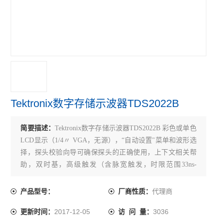
Tektronix数字存储示波器TDS2022B
简要描述：
Tektronix数字存储示波器TDS2022B 彩色或单色
LCD显示（1/4〃 VGA，无源），“自动设置"菜单和波形选
择，探头校验向导可确保探头的正确使用，上下文相关帮
助，双时基，高级触发（含脉宽触发，时限范围33ns-
10s），11项自动测量多语言用户界面（含中文），波形和
设置存储器（二或四个2500点参考波形，10个前面板设
代理商
产品型号：
厂商性质：
置）。
2017-12-05
3036
更新时间：
访 问 量：