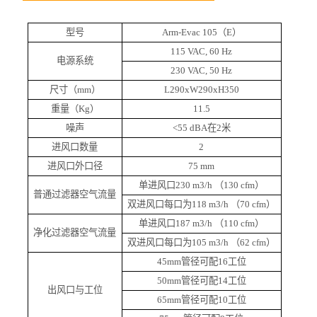
型号
Arm-Evac 105（E）
115 VAC, 60 Hz
电源系统
230 VAC, 50 Hz
尺寸（mm）
L290xW290xH350
重量（Kg）
11.5
噪声
<55 dBA
在2米
进风口数量
2
进风口外口径
75 mm
单进风口230 m3/h （130 cfm）
普通过滤器空气流量
双进风口每口为118 m3/h （70 cfm）
单进风口187 m3/h （110 cfm）
净化过滤器空气流量
双进风口每口为105 m3/h （62 cfm）
45mm
管径可配16工位
50mm
管径可配14工位
出风口与工位
65mm
管径可配10工位