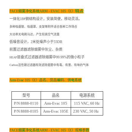
特点
PACE
烟雾净化系统
ARM - EVAC 105（E）
:
一体化
18#
钢结构设计，安装简便，移动灵活。
多种吸烟管、吸烟罩、支架等附件适合各种工作场合
大功率无电刷马达，产生较高空气流量
低噪音设计，
2
米
处噪声小于
55DB
前置过滤器滤除烟雾中灰尘、杂质
层叠式过滤器滤除烟雾中
99.99%
的微小粒子
HEAP
Carbon
活性碳过滤器有效滤除烟雾中有毒、有害、有味的气体
Arm-Evac 105（E）
品名、货品编码、供电系统
型号
品名
电源系统
P/N 8888-0110
Arm-Evac 105
115 VAC, 60 Hz
P/N 8888-0105
Arm-Evac 105E
230 VAC, 50 Hz
PACE
烟雾净化系统
ARM - EVAC 105（E）
规格参数