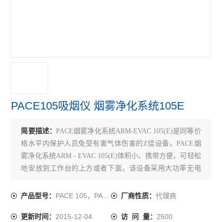
PACE105吸烟仪 烟雾净化系统105E
简要描述：
PACE烟雾净化系统ARM-EVAC 105(E)是同等价
格水平内保护人员免受有害气体伤害的Z佳设备。PACE烟
雾净化系统ARM - EVAC 105(E)体积小、携带方便，可轻松
地安放到工作台的上方或者下面，该设备采用大功率无电
刷马达，外壳由规格为20的重型钢板制成。如果只使用一
个曲臂，则用提供的入口罩封住不用的入口。
PACE 105，PACE 105E
代理商
产品型号：
厂商性质：
2015-12-04
2500
更新时间：
访 问 量：