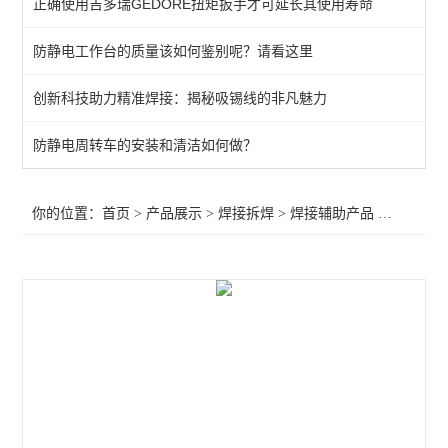
正确使用吉多瑞GEDORE扭矩扳手才可延长其使用寿命
QUICK吸烟仪
防静电工作台的质量该如何鉴别呢？请看这里
恒温热风机
创新科技助力精准焊接：揭秘吸锡线的非凡魅力
返修产品
电焊台
防静电周转车的安装和清洁如何做？
焊接辅助产品
你的位置：
首页
>
产品展示
>
焊接拆焊
>
焊接辅助产品
>PACE105吸烟仪 烟雾净化系统105E
胶带
烙铁头
查看全部 >>