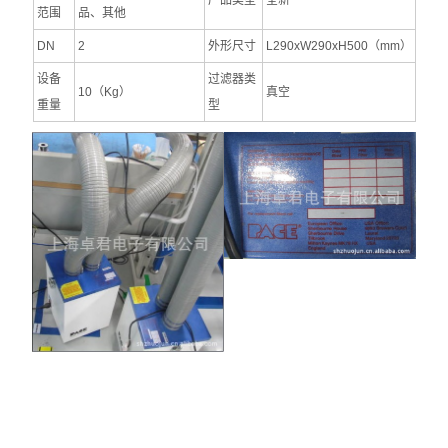
产品类型
全新
范围
品、其他
DN
2
外形尺寸
L290xW290xH500（mm）
设备
过滤器类
10（Kg）
真空
重量
型