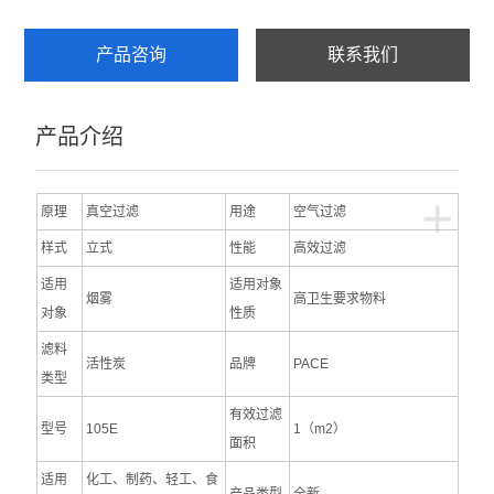
产品咨询
联系我们
产品介绍
+
原理
真空过滤
用途
空气过滤
样式
立式
性能
高效过滤
适用
适用对象
烟雾
高卫生要求物料
对象
性质
滤料
活性炭
品牌
PACE
类型
有效过滤
型号
105E
1（m2）
面积
适用
化工、制药、轻工、食