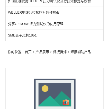
如何正确使用GEDORE扭力测试仪进行扭矩标定与校验
QUICK吸烟仪
WELLER电焊台轻松应对各种挑战
恒温热风机
分享GEDORE扭力测试仪的使用原理
返修产品
电焊台
SME离子风机1851
焊接辅助产品
你的位置：
首页
>
产品展示
>
焊接拆焊
>
焊接辅助产品
>红外线加热炉CT-945
胶带
烙铁头
查看全部 >>