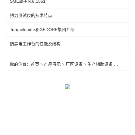
SME离子风机1851
生产辅助设备
扭力测试仪的技术特点
零件箱
Torqueleader和GEDORE集团介绍
工具车/柜
超声波清洗机
防静电工作台的性能及结构
电子称/电子天平
你的位置：
首页
>
产品展示
>
厂区设备
>
生产辅助设备
>SONY自动螺丝供给机
胶带切割机
查看全部 >>