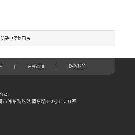
防静电网格门帘
：
言
在线商铺
联系我们
|
|
地址：
海市浦东新区沈梅东路300号3-1201室