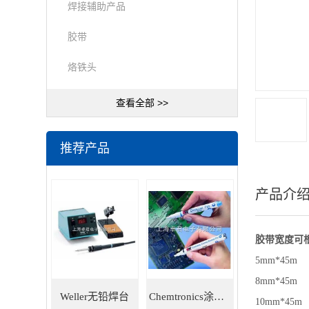
焊接辅助产品
胶带
烙铁头
查看全部 >>
推荐产品
产品介
胶带宽度可
5mm*45
8mm*45m
Weller无铅焊台
Chemtronics涂层笔
10mm*45m