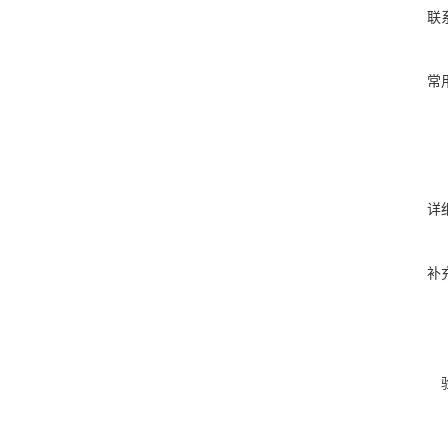
联
常
详
补