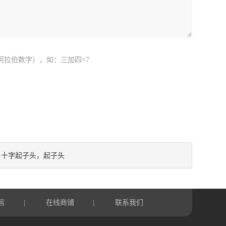
阿拉伯数字），如：三加四=7
十字起子头，起子头
：
言
在线商铺
联系我们
|
|