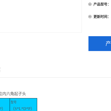
产品型号：
更新时间：
绍
夹位内六角起子头
型号
*P）
（S*L*D*P）