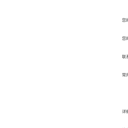
您
您
联
常
详