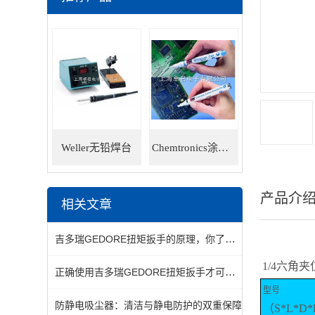
Weller无铅焊台
Chemtronics涂层笔
产品介
相关文章
吉多瑞GEDORE扭矩扳手的原理，你了解吗？
1/4六角
正确使用吉多瑞GEDORE扭矩扳手才可延长其使用寿命
型号
防静电吸尘器：清洁与静电防护的双重保障
（S*L*D