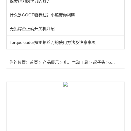
探索扭力螺丝刀的魅力
电动螺丝刀
什么是GOOT吸锡线？小编带你揭晓
气动螺丝刀
无铅焊台正确开关机介绍
查看全部 >>
Torqueleader扭矩螺丝刀的使用方法及注意事项
你的位置：
首页
>
产品展示
>
电、气动工具
>
起子头
>5mm梅花起子头