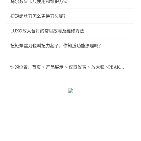
马尔数显卡尺使用和维护方法
数显温湿度计
扭矩螺丝刀怎么更换刀头呢？
红外线温度计
LUXO放大台灯的常见故障及维修方法
固伟数字存储示波器
工业万用表
扭矩螺丝刀也叫扭力起子，你知道功能原理吗？
万用表
你的位置：
首页
>
产品展示
>
仪器仪表
>
放大镜
>PEAK放大镜
显微镜
温度计
放大台灯/台灯
放大镜
查看全部 >>