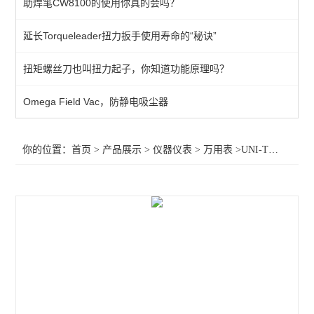
助焊笔CW8100的使用你真的会吗？
数显温湿度计
延长Torqueleader扭力扳手使用寿命的“秘诀”
红外线温度计
扭矩螺丝刀也叫扭力起子，你知道功能原理吗？
固伟数字存储示波器
工业万用表
Omega Field Vac，防静电吸尘器
万用表
你的位置：
首页
>
产品展示
>
仪器仪表
>
万用表
>UNI-T UT33B数字万用表
显微镜
温度计
放大台灯/台灯
放大镜
查看全部 >>