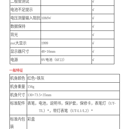
二极管测试
√
电池不足提示
√
电压测量输入阻抗
10
M
W
√
数据保持
√
背光
√
zui大显示
1999
√
显示器尺寸
48×16mm
√
电源
9V
电池（
6F22
）
√
一般特征
机身颜色
红色
+
铁灰
机身重量
156g
机身尺寸
130×73.5×35mm
标准配件
表笔，电池，说明书，保护套，保修卡，表笔灯（
UT-
TL
）
*
，带灯表笔（
UT-L1/L2
）
*
标准内包
彩盒
装