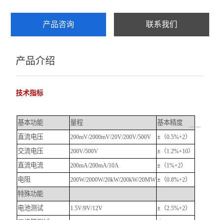
产品咨询
联系我们
产品介绍
技术指标
+
基本功能
量程
基本精度
直流电压
200mV/2000mV/20V/200V/500V
±
（0.5%+2）
交流电压
200V/500V
±
（1.2%+10）
直流电流
200
m
A/200mA/10A
±
（1%+2）
电阻
200W
/2000
W
/20k
W
/200k
W/20
M
W
±
（0.8%+2）
特殊功能
电池测试
1.5V/9V/12V
±
（2.5%+2）