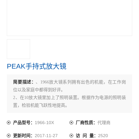
PEAK手持式放大镜
简要描述：
、1966放大镜系列拥有出色的机能，在工作岗
位以及家庭中都得到好评。
2、在10放大镜里加上了照明装置。根据作为电源的照明装
置，检验机能飞跃性地提高。
3、范围利用越宽广，这个无论什么时候到哪里都能使用。
只需要装2个干电池就可以照明。
1966-10X
代理商
产品型号：
厂商性质：
4、在本来明亮的地方，丙烯镜子体能充分地取光线，不使
2017-11-27
2520
更新时间：
访 问 量：
用油灯只使用自然光也可以观察。