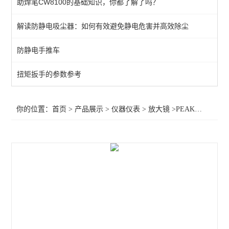
助焊笔CW8100的基础知识，你都了解了吗？
数显温湿度计
解读防静电吸尘器：如何有效避免静电危害并高效除尘
红外线温度计
防静电手推车
固伟数字存储示波器
工业万用表
扭矩扳手的参数参考
万用表
你的位置：
首页
>
产品展示
>
仪器仪表
>
放大镜
>PEAK手持式放大镜
显微镜
温度计
放大台灯/台灯
放大镜
查看全部 >>