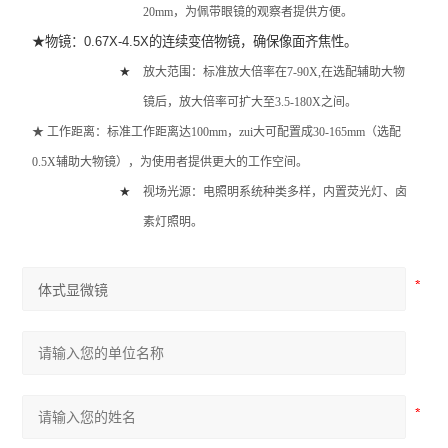
20mm
，为佩带眼镜的观察者提供方便。
★
物镜：
0.67X-4.5X
的连续变倍物镜，确保像面齐焦性。
★
放大范围：标准放大倍率在
7-90X,
在选配辅助大物
镜后，放大倍率可扩大至
3.5-180X
之间。
★
工作距离：标准工作距离达
100mm
，zui大可配置成
30-165mm
（选配
0.5X
辅助大物镜），为使用者提供更大的工作空间。
★
视场光源：电照明系统种类多样，内置荧光灯、卤
素灯照明。