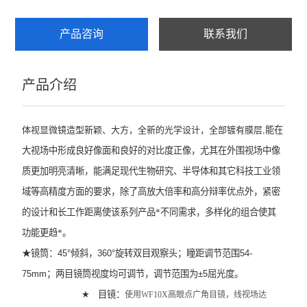
产品咨询
联系我们
产品介绍
体视显微镜造型新颖、大方，全新的光学设计，全部镀有膜层
,
能在
大视场中形成良好像面和良好的对比度正像，尤其在外围视场中像
质更加明亮清晰，能满足现代生物研究、半导体和其它科技工业领
域等高精度方面的要求，除了高放大倍率和高分辩率优点外，紧密
的设计和长工作距离使该系列产品*不同需求，多样化的组合使其
功能更趋*。
★
镜筒：
45°
倾斜，
360°
旋转双目观察头；瞳距调节范围
54-
75mm
；两目镜筒视度均可调节，调节范围为
±5
屈光度。
★
目镜：
使用
WF10X
高眼点广角目镜，线视场达