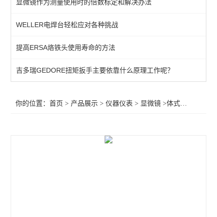
显微镜作为测量使用时的倍数标定和解决办法
数显温湿度计
WELLER电焊台轻松应对各种挑战
红外线温度计
提高ERSA烙铁头使用寿命的方法
固伟数字存储示波器
工业万用表
吉多瑞GEDORE扭矩扳手主要依靠什么原理工作呢？
万用表
你的位置：
首页
>
产品展示
>
仪器仪表
>
显微镜
>体式显微镜
显微镜
温度计
放大台灯/台灯
放大镜
查看全部 >>