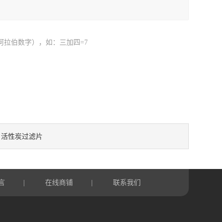
阿拉伯数字），如：三加四=7
活性炭过滤片
：
言
在线商铺
联系我们
|
|