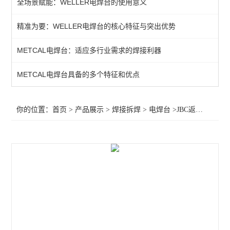
全场景赋能：WELLER电焊台的使用意义
QUICK吸烟仪
精准为要：WELLER电焊台的核心特征与突出优势
恒温热风机
METCAL电焊台：适应多行业需求的焊接利器
返修产品
电焊台
METCAL电焊台具备的多个特征和优点
焊接辅助产品
你的位置：
首页
>
产品展示
>
焊接拆焊
>
电焊台
>JBC返修焊台DDVT-2B
胶带
烙铁头
查看全部 >>