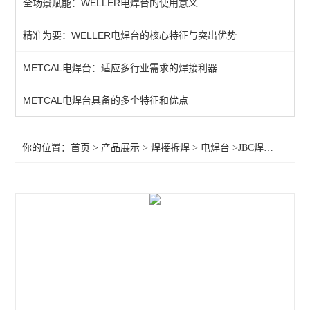
全场景赋能：WELLER电焊台的使用意义
QUICK吸烟仪
精准为要：WELLER电焊台的核心特征与突出优势
恒温热风机
METCAL电焊台：适应多行业需求的焊接利器
返修产品
电焊台
METCAL电焊台具备的多个特征和优点
焊接辅助产品
你的位置：
首页
>
产品展示
>
焊接拆焊
>
电焊台
>JBC焊夹NP105
胶带
烙铁头
查看全部 >>