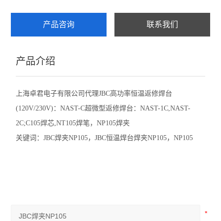
产品咨询
联系我们
产品介绍
上海卓君电子有限公司代理JBC高功率恒温返修焊台
(120V/230V)：NAST-C超微型返修焊台：NAST-1C,NAST-
2C;C105焊芯,NT105焊笔，NP105焊夹
关键词：
JBC
焊夹
NP105
，
JBC
恒温焊台焊夹
NP105
，
NP105