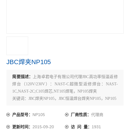
JBC焊夹NP105
简要描述：
上海卓君电子有限公司代理JBC高功率恒温返修
焊台（120V/230V）：NAST-C超微型返修焊台：NAST-
1C,NAST-2C;C105焊芯,NT105焊笔，NP105焊夹
关键词：JBC焊夹NP105，JBC恒温焊台焊夹NP105，NP105
NP105
代理商
产品型号：
厂商性质：
2015-09-20
1931
更新时间：
访 问 量：