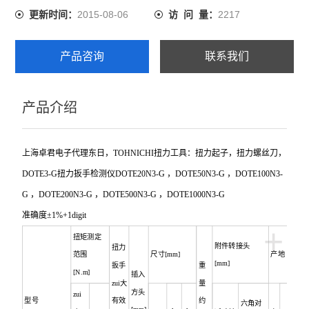
2015-08-06
2217
更新时间：
访 问 量：
产品咨询
联系我们
产品介绍
上海卓君电子代理东日，
TOHNICHI
扭力工具：扭力起子，扭力螺丝刀，
DOTE3-G
扭力扳手检测仪
DOTE20N3-G
，
DOTE50N3-G
，
DOTE100N3-
G
，
DOTE200N3-G
，
DOTE500N3-G
，
DOTE1000N3-G
准确度±1%+1digit
+
扭矩测定
附件转接头
扭力
范围
尺寸[mm]
产地
[mm]
扳手
重
[N.m]
插入
zui大
量
方头
zui
型号
有效
约
六角对