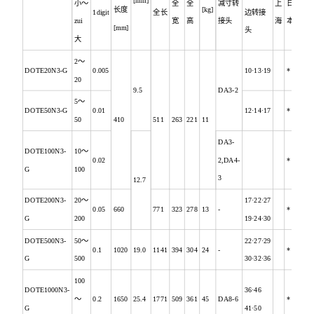
[mm]
小～
全
全
减寸转
上
日
长度
[kg]
1digit
全长
边转接
zui
宽
高
接头
海
本
[mm]
头
大
2
～
DOTE20N3-G
0.005
10·13·19
*
20
9.5
DA3-2
5
～
DOTE50N3-G
0.01
12·14·17
*
50
410
511
263
221
11
DA3-
DOTE100N3-
10
～
0.02
2,DA4-
*
G
100
3
12.7
DOTE200N3-
20
～
17·22·27
0.05
660
771
323
278
13
-
*
G
200
19·24·30
DOTE500N3-
50
～
22·27·29
0.1
1020
19.0
1141
394
304
24
-
*
G
500
30·32·36
100
DOTE1000N3-
36·46
～
0.2
1650
25.4
1771
509
361
45
DA8-6
*
G
41·50