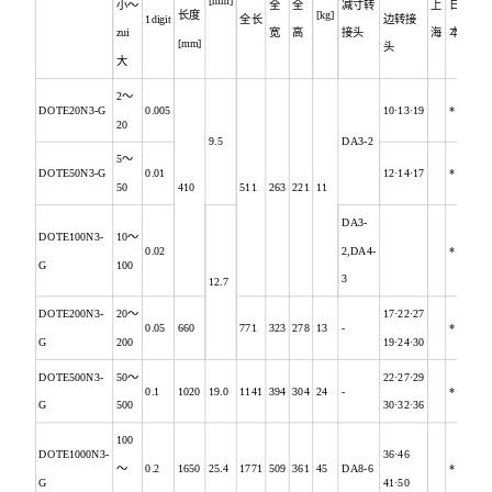
[mm]
小～
全
全
减寸转
上
日
长度
[kg]
1digit
全长
边转接
zui
宽
高
接头
海
本
[mm]
头
大
2
～
DOTE20N3-G
0.005
10·13·19
*
20
9.5
DA3-2
5
～
DOTE50N3-G
0.01
12·14·17
*
50
410
511
263
221
11
DA3-
DOTE100N3-
10
～
0.02
2,DA4-
*
G
100
3
12.7
DOTE200N3-
20
～
17·22·27
0.05
660
771
323
278
13
-
*
G
200
19·24·30
DOTE500N3-
50
～
22·27·29
0.1
1020
19.0
1141
394
304
24
-
*
G
500
30·32·36
100
DOTE1000N3-
36·46
～
0.2
1650
25.4
1771
509
361
45
DA8-6
*
G
41·50