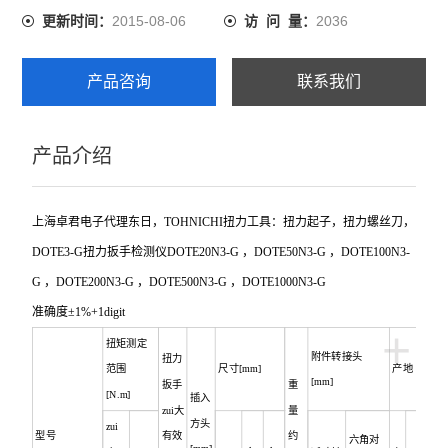
2015-08-06
2036
更新时间：
访 问 量：
产品咨询
联系我们
产品介绍
上海卓君电子代理东日，
TOHNICHI
扭力工具：扭力起子，扭力螺丝刀，
DOTE3-G
扭力扳手检测仪
DOTE20N3-G
，
DOTE50N3-G
，
DOTE100N3-
G
，
DOTE200N3-G
，
DOTE500N3-G
，
DOTE1000N3-G
准确度±1%+1digit
+
扭矩测定
附件转接头
扭力
范围
尺寸[mm]
产地
[mm]
扳手
重
[N.m]
插入
zui大
量
方头
zui
型号
有效
约
六角对