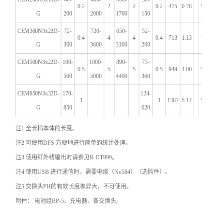
0.2
2
2
0.2
475
0.78
*
G
200
2000
1700
150
CEM360N3x22D-
72-
720-
650-
52-
0.4
4
4
0.4
713
1.13
*
G
360
3600
3100
260
CEM500N3x22D-
100-
1000-
890-
73-
0.5
5
5
0.5
949
4.00
*
G
500
5000
4400
360
CEM850N3x32D-
170-
124-
1
-
-
-
-
1
1387
5.14
*
G
850
620
注1 全长指本体的长度。
注2 可使用DFS 方便地进行简单的统计处理。
注3 使用红外线输出时请参见R-DT999。
注4 使用USB 进行通信时，需要电缆（No584）（选购件）。
注5 交换头PH的有效长度差异大，不可使用。
附件： 电池组BP-5、充电器、各交换头。