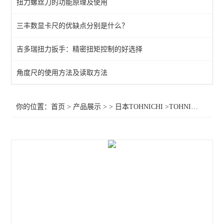
扭力螺丝刀的功能原理及使用
三丰数显卡尺的优缺点分别是什么？
吉多瑞扭力扳手：精密扭矩控制的好选择
角度尺的使用方法及读取方法
你的位置：
首页
>
产品展示
> >
日本TOHNICHI
>TOHNICHI扭力扳手CEM850N3x32D-G,东日扭力扳手CEM850N3x32D-G，CE