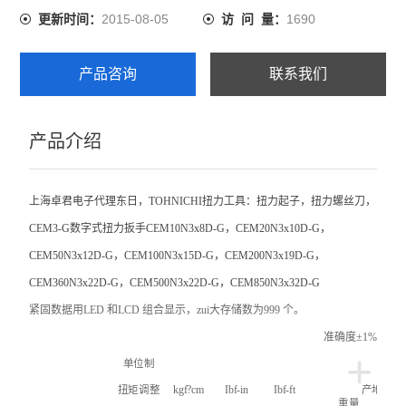
2015-08-05
1690
更新时间：
访 问 量：
产品咨询
联系我们
产品介绍
上海卓君电子代理东日，
TOHNICHI
扭力工具：扭力起子，扭力螺丝刀，
CEM3-G
数字式扭力扳手
CEM10N3x8D-G
，
CEM20N3x10D-G
，
CEM50N3x12D-G
，
CEM100N3x15D-G
，
CEM200N3x19D-G
，
CEM360N3x22D-G
，
CEM500N3x22D-G
，
CEM850N3x32D-G
紧固数据用LED 和LCD 组合显示，zui大存储数为999 个。
准确度±1%
+
单位制
扭矩调整
kgf
?cm
Ibf-in
Ibf-ft
产地
重量