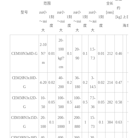
范围
全长
约
型号
zui小
zui小
zui小
zui小
[mm]
1
刻
1
刻
1
刻
1
刻
[kg]
上
日
～zui
～zui
～zui
～zui
度
度
度
度
海
本
大
大
大
大
20-
2-10
100
20-
1.5-
CEM10N3x8D-G
N
?
0.01
0.1
0.1
0.01
212
0.46
*
kgf
?
90
7.3
m
cm
CEM20N3x10D-
40-
36-
3-
4-20
0.02
0.2
0.2
0.02
214
0.47
*
G
200
180
14.5
CEM50N3x12D-
10-
100-
100-
7.5-
0.05
0.5
0.5
0.05
282
0.58
*
G
50
500
440
36
CEM100N3x15D-
20-
200-
200-
15-
0.1
1
1
0.1
384
0.63
*
G
100
1000
880
73
CEM200N3x19D-
40-
400-
360-
30-