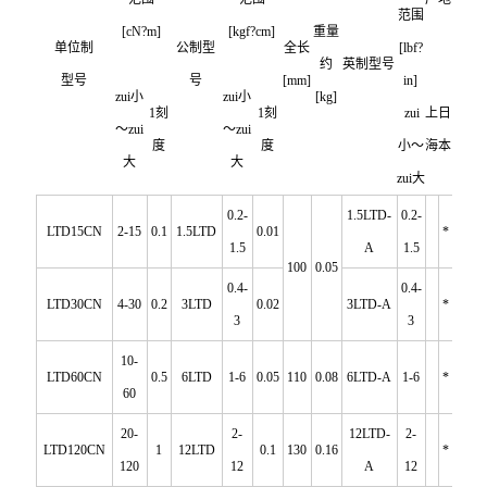
范围
[cN?m]
[kgf?cm]
重量
单位制
公制型
全长
[lbf?
约
英制型号
型号
号
[mm]
in]
zui小
zui小
[kg]
1
刻
1
刻
zui
上
日
～zui
～zui
度
度
小～
海
本
大
大
zui大
0.2-
1.5LTD-
0.2-
LTD15CN
2-15
0.1
1.5LTD
0.01
*
1.5
A
1.5
100
0.05
0.4-
0.4-
LTD30CN
4-30
0.2
3LTD
0.02
3LTD-A
*
3
3
10-
LTD60CN
0.5
6LTD
1-6
0.05
110
0.08
6LTD-A
1-6
*
60
20-
2-
12LTD-
2-
LTD120CN
1
12LTD
0.1
130
0.16
*
120
12
A
12