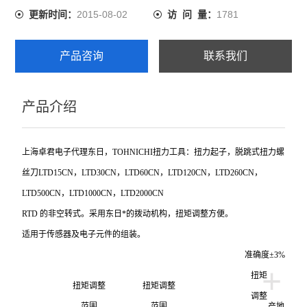
2015-08-02
1781
更新时间：
访 问 量：
产品咨询
联系我们
产品介绍
上海卓君电子代理东日，TOHNICHI扭力工具：扭力起子，脱跳式扭力螺
丝刀LTD15CN，LTD30CN，LTD60CN，LTD120CN，LTD260CN，
LTD500CN，LTD1000CN，LTD2000CN
RTD
的非空转式。采用东日*的拨动机构，扭矩调整方便。
适用于传感器及电子元件的组装。
准确度±3%
+
扭矩
扭矩调整
扭矩调整
调整
范围
范围
产地