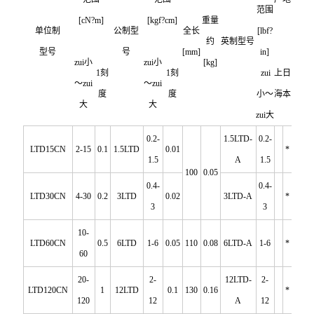
范围
[cN?m]
[kgf?cm]
重量
单位制
公制型
全长
[lbf?
约
英制型号
型号
号
[mm]
in]
zui小
zui小
[kg]
1
刻
1
刻
zui
上
日
～zui
～zui
度
度
小～
海
本
大
大
zui大
0.2-
1.5LTD-
0.2-
LTD15CN
2-15
0.1
1.5LTD
0.01
*
1.5
A
1.5
100
0.05
0.4-
0.4-
LTD30CN
4-30
0.2
3LTD
0.02
3LTD-A
*
3
3
10-
LTD60CN
0.5
6LTD
1-6
0.05
110
0.08
6LTD-A
1-6
*
60
20-
2-
12LTD-
2-
LTD120CN
1
12LTD
0.1
130
0.16
*
120
12
A
12