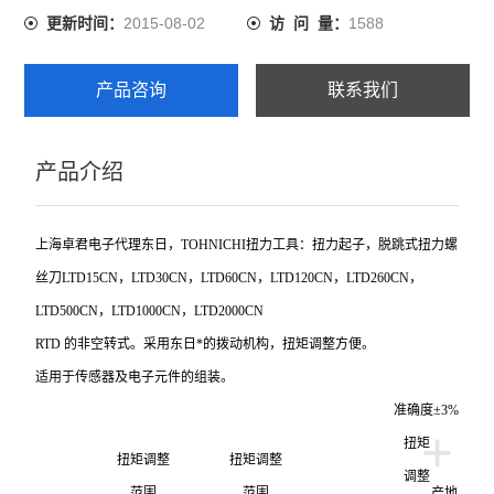
2015-08-02
1588
更新时间：
访 问 量：
产品咨询
联系我们
产品介绍
上海卓君电子代理东日，TOHNICHI扭力工具：扭力起子，脱跳式扭力螺
丝刀LTD15CN，LTD30CN，LTD60CN，LTD120CN，LTD260CN，
LTD500CN，LTD1000CN，LTD2000CN
RTD
的非空转式。采用东日*的拨动机构，扭矩调整方便。
适用于传感器及电子元件的组装。
准确度±3%
+
扭矩
扭矩调整
扭矩调整
调整
范围
范围
产地