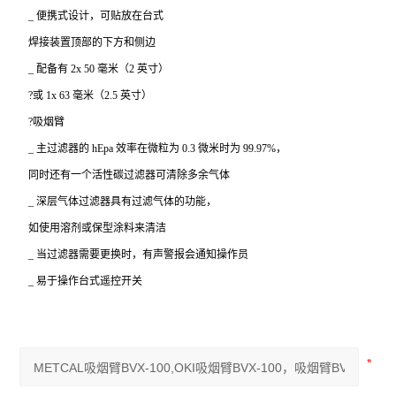
_
便携式设计，可贴放在台式
焊接装置顶部的下方和侧边
_
配备有 2x 50 毫米（2 英寸）
?或 1x 63 毫米（2.5 英寸）
?吸烟臂
_
主过滤器的 hEpa 效率在微粒为 0.3 微米时为 99.97%，
同时还有一个活性碳过滤器可清除多余气体
_
深层气体过滤器具有过滤气体的功能，
如使用溶剂或保型涂料来清洁
_
当过滤器需要更换时，有声警报会通知操作员
_
易于操作台式遥控开关