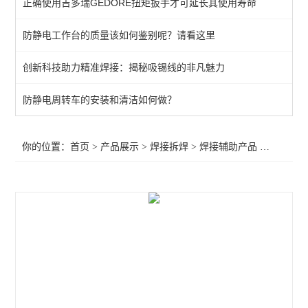
正确使用吉多瑞GEDORE扭矩扳手才可延长其使用寿命
QUICK吸烟仪
防静电工作台的质量该如何鉴别呢？请看这里
恒温热风机
创新科技助力精准焊接：揭秘吸锡线的非凡魅力
返修产品
电焊台
防静电周转车的安装和清洁如何做？
焊接辅助产品
你的位置：
首页
>
产品展示
>
焊接拆焊
>
焊接辅助产品
>METCAL吸烟臂BVX-100,OKI吸烟臂BVX-100，吸烟臂BVX-100
胶带
烙铁头
查看全部 >>