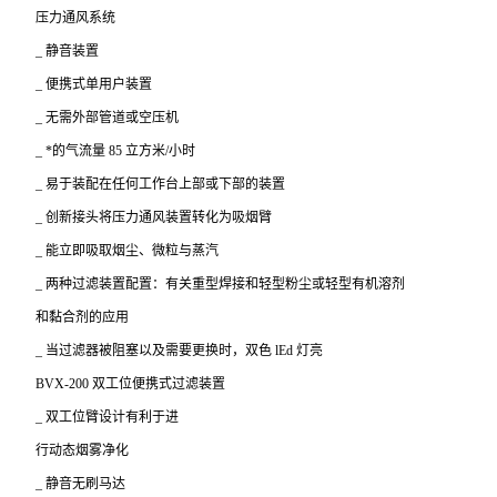
压力通风系统
_
静音装置
_
便携式单用户装置
_
无需外部管道或空压机
_
*的气流量 85 立方米/小时
_
易于装配在任何工作台上部或下部的装置
_
创新接头将压力通风装置转化为吸烟臂
_
能立即吸取烟尘、微粒与蒸汽
_
两种过滤装置配置：有关重型焊接和轻型粉尘或轻型有机溶剂
和黏合剂的应用
_
当过滤器被阻塞以及需要更换时，双色 lEd 灯亮
BVX-200
双工位便携式过滤装置
_
双工位臂设计有利于进
行动态烟雾净化
_
静音无刷马达