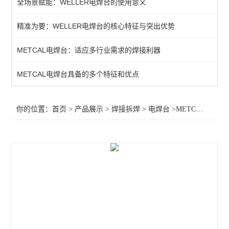
全场景赋能：WELLER电焊台的使用意义
QUICK吸烟仪
精准为要：WELLER电焊台的核心特征与突出优势
恒温热风机
METCAL电焊台：适应多行业需求的焊接利器
返修产品
电焊台
METCAL电焊台具备的多个特征和优点
焊接辅助产品
你的位置：
首页
>
产品展示
>
焊接拆焊
>
电焊台
>METCAL对流工具HCT-900-11,OKI对流工具HCT-900-11
胶带
烙铁头
查看全部 >>