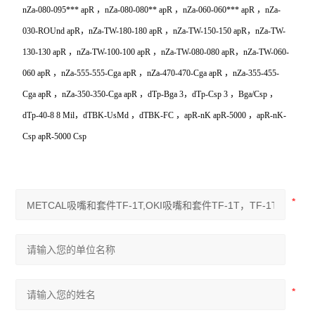
nZa-080-095*** apR ，nZa-080-080** apR ，nZa-060-060*** apR ，nZa-
030-ROUnd apR，nZa-TW-180-180 apR ，nZa-TW-150-150 apR，nZa-TW-
130-130 apR ，nZa-TW-100-100 apR ，nZa-TW-080-080 apR，nZa-TW-060-
060 apR ，nZa-555-555-Cga apR ，nZa-470-470-Cga apR ，nZa-355-455-
Cga apR ，nZa-350-350-Cga apR ，dTp-Bga 3，dTp-Csp 3 ，Bga/Csp ，
dTp-40-8 8 Mil，dTBK-UsMd ，dTBK-FC ，apR-nK apR-5000 ，apR-nK-
Csp apR-5000 Csp