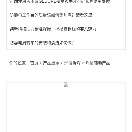
正确使用吉多瑞GEDORE扭矩扳手才可延长其使用寿命
QUICK吸烟仪
防静电工作台的质量该如何鉴别呢？请看这里
恒温热风机
创新科技助力精准焊接：揭秘吸锡线的非凡魅力
返修产品
电焊台
防静电周转车的安装和清洁如何做？
焊接辅助产品
你的位置：
首页
>
产品展示
>
焊接拆焊
>
焊接辅助产品
>METCAL吸嘴和套件TF-1T,OKI吸嘴和套件TF-1T，TF-1T
胶带
烙铁头
查看全部 >>