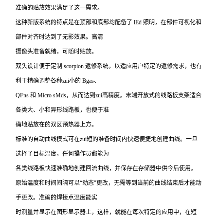
准确的贴放效果满足了这一需求。
这种新版系统的特点是在顶部和底部均配备了 lEd 照明，在部件可视化和
部件对齐时达到了无影效果。高清
摄像头准备就绪，可随时贴放。
双头设计便于定制 scorpion 返修系统，以适应用户特定的返修需求，也有
利于精确调整各种zui小的 Bgas、
QFns
和 Micro sMds，从而达到zui高精度。末端开放式的线路板支架适合
各类大、小和异形线路板，也便于准
确地贴放在的双区预热器上方。
标准的自动曲线模式可在zui短的准备时间内快速便捷地创建曲线。一旦
选择了目标温度，任何操作员都能为
各类线路板快速准确地创建回流曲线，并保存在存储器中供今后使用。
原始温度和时间间隔可以“动态"更改，无需等到当前的曲线结束后才能动
手更改。准确的焊接点温度能实
时测量并显示在图形显示器上，这样，就能在每次特定的应用中，在短