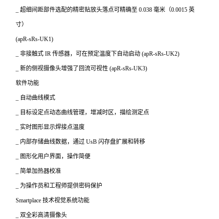
_
超细间距部件选配的精密贴放头落点可精确至 0.038 毫米（0.0015 英
寸）
(apR-sRs-UK1)
_
非接触式 IR 传感器，可在预定温度下自动启动 (apR-sRs-UK2)
_
新的侧视摄像头增强了回流可视性 (apR-sRs-UK3)
软件功能
_
自动曲线模式
_
目标设定点动态曲线管理，增减时区，描绘测定点
_
实时图形显示焊接点温度
_
内部存储曲线数据，通过 UsB 闪存盘扩展和转移
_
图形化用户界面，操作简便
_
简单加热器校准
_
为操作员和工程师提供密码保护
Smartplace
技术视觉系统功能
_
双全彩高清摄像头