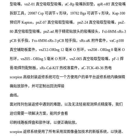
型吸嘴，vnZ-01 真空吸取型吸嘴，aC-Rp 吸嘴拆卸垫，apR-vRT 真空吸嘴
拆卸工具，20987 Csp 可调节 v 形块，19782 Bga 可调节 v 形块，Kap-100
预切开 Kapton，pnZ-07 真空吸取型吸嘴， pnZ-24 真空吸取型吸嘴，pnZ-
80 真空吸取型吸嘴，pnZ-ad 用于精密贴放头的吸嘴接头，Fsl-6MM-sRs-3
pCB 长手指，Fss-6MM-sRs-3 pCB 短手指，sRs-aK 附件套件，vaC-p100
真空辅助板套件，vnZ12-ORIng 12 毫米 O 形环，vnZ08 - ORIng 8 毫米 O
形环，vnZ05 - ORIng 5 毫米 O 形环，vnZ-005 真空吸取型吸嘴，pF-1 焊
膏/助焊剂配制板，sRs-Cal-KIT 热校准套件，aC-TCK-40-36 热电
scorpion
高级封装返修系统可在一个方便用户的单平台返修系统内确保精
确贴放部件，并可定制出回流焊接
曲线。
面对阵列包装返修中遇到的难题，以及无法轻易观测焊点精度等，我们
迫切需要一项解决方案，能同步查看
印刷线路板焊盘和部件球，以便正确贴放。
scorpion
返修系统使用了所有采用双图像叠加技术的新版系统，以快速、