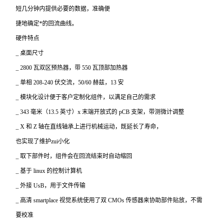
短几分钟内提供必要的数据，准确便
捷地确定*的回流曲线。
硬件特点
_
桌面尺寸
_ 2800
瓦双区预热器，带 550 瓦顶部加热器
_
单相 208-240 伏交流，50/60 赫兹，13 安
_
模块化设计便于客户定制化组件，以满足自己的需求
_ 343
毫米（13.5 英寸）x 末端开放式的 pCB 支架，带测微计调整
_ X
和 Z 轴在直线轴承上进行机械运动，既延长了寿命，
也实现了维护zui小化
_
取下部件时，组件会在回流结束时自动缩回
_
基于 linux 的控制计算机
_
外接 UsB，用于文件传输
_
高清 smartplace 视觉系统使用了双 CMOs 传感器来协助部件贴放，不需
要校准