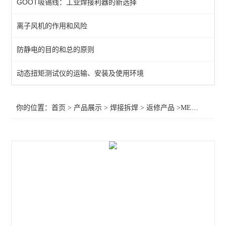
GOOT吸锡线：工业焊接利器的新选择
QUICK吸烟仪
离子风机的作用和风险
恒温热风机
防静电的目的和总的原则
返修产品
电焊台
动态扭矩测试仪的运输、安装及使用环境
焊接辅助产品
你的位置：
首页
>
产品展示
>
焊接拆焊
>
返修产品
>METCAL电焊台编程预热PCT-1000,OKI电焊台PCT-1000
胶带
烙铁头
查看全部 >>