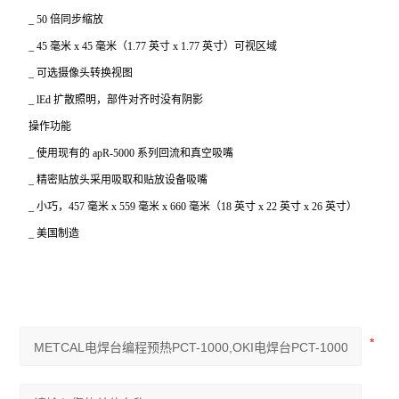
_ 50
倍同步缩放
_ 45
毫米 x 45 毫米（1.77 英寸 x 1.77 英寸）可视区域
_
可选摄像头转换视图
_ lEd
扩散照明，部件对齐时没有阴影
操作功能
_
使用现有的 apR-5000 系列回流和真空吸嘴
_
精密贴放头采用吸取和贴放设备吸嘴
_
小巧，457 毫米 x 559 毫米 x 660 毫米（18 英寸 x 22 英寸 x 26 英寸）
_
美国制造