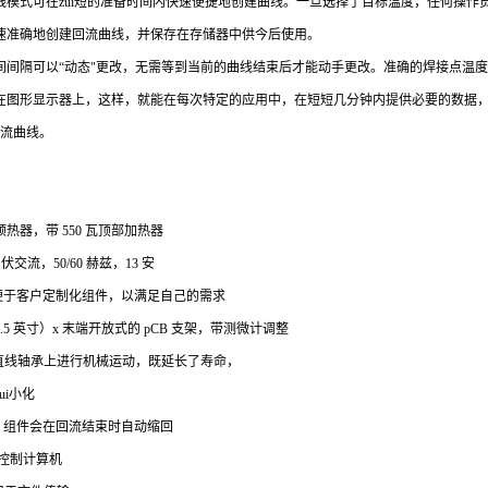
线模式可在zui短的准备时间内快速便捷地创建曲线。一旦选择了目标温度，任何操作
速准确地创建回流曲线，并保存在存储器中供今后使用。
间间隔可以“动态"更改，无需等到当前的曲线结束后才能动手更改。准确的焊接点温
在图形显示器上，这样，就能在每次特定的应用中，在短短几分钟内提供必要的数据
回流曲线。
热器，带 550 瓦顶部加热器
0 伏交流，50/60 赫兹，13 安
便于客户定制化组件，以满足自己的需求
.5 英寸）x 末端开放式的 pCB 支架，带测微计调整
在直线轴承上进行机械运动，既延长了寿命，
ui小化
，组件会在回流结束时自动缩回
 的控制计算机