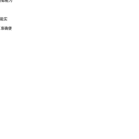
员都能为
度能实
，准确便