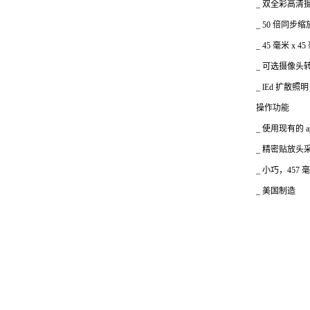
_
双全彩高清
_ 50
倍同步缩
_ 45
毫米 x 45
_
可选摄像头
_ lEd
扩散照明
操作功能
_
使用现有的 a
_
精密贴放头
_
小巧，457 毫米
_
美国制造