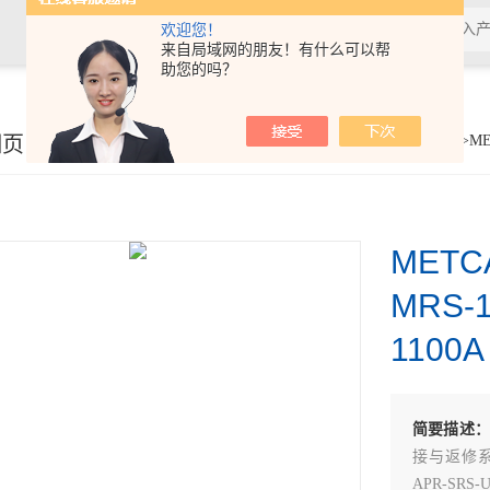
欢迎您！
来自局域网的朋友！有什么可以帮
助您的吗？
细页
你的位置：
首页
>
产品展示
>
焊接拆焊
>
返修产品
>ME
MET
MRS-
1100A
简要描述
接与返修系统，
APR-SR