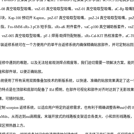
l-sRs-3 长弹簧 pCB 手指 3 毫米，Fss-sRs-3 短弹簧 pCB 手指，aC-TC3 热电偶多
08 真空吸取型吸嘴，vnZ-05 真空吸取型吸嘴，vnZ-01 真空吸取型吸嘴，aC-Rp 吸嘴拆卸
 形块，Kap-100 预切开 Kapton，pnZ-07 真空吸取型吸嘴， pnZ-24 真空吸取型吸嘴
长手指，Fss-6MM-sRs-3 pCB 短手指，sRs-aK 附件套件，vaC-p100 真空辅助板套件，vnZ12-O
，vnZ-005 真空吸取型吸嘴，pF-1 焊膏/助焊剂配制板，sRs-Cal-KIT 热校准套件，aC-TCK
封装返修系统可在一个方便用户的单平台返修系统内确保精确贴放部件，并可定制出回
返修中遇到的难题，以及无法轻易观测焊点精度等，我们迫切需要一项解决方案，能
盘和部件球，以便正确贴放。
系统使用了所有采用双图像叠加技术的新版系统，以快速、准确的贴放效果满足了这一
的特点是在顶部和底部均配备了 lEd 照明，在部件可视化和部件对齐时达到了无影效
绪，可随时贴放。
 scorpion 返修系统，以适应用户特定的返修需求，也有利于精确调整各种zui小的 B
cro sMds，从而达到zui高精度。末端开放式的线路板支架适合各类大、小和异形线路板
双区预热器上方。