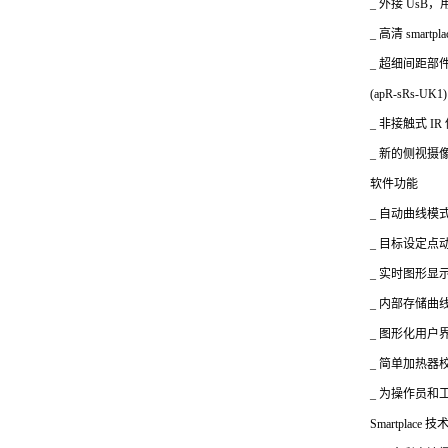
_
外接 UsB
_
高清 smar
_
超细间距部件选
(apR-sRs-UK1)
_
非接触式 IR
_
新的侧视摄像头
软件功能
_
自动曲线模
_
目标设定点
_
实时图形显
_
内部存储曲线
_
图形化用户
_
简单加热器
_
为操作员和
Smartplace
技