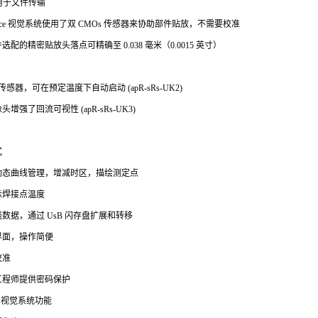
，用于文件传输
tplace 视觉系统使用了双 CMOs 传感器来协助部件贴放，不需要校准
配的精密贴放头落点可精确至 0.038 毫米（0.0015 英寸）
 传感器，可在预定温度下自动启动 (apR-sRs-UK2)
增强了回流可视性 (apR-sRs-UK3)
式
动态曲线管理，增减时区，描绘测定点
示焊接点温度
数据，通过 UsB 闪存盘扩展和转移
界面，操作简便
校准
工程师提供密码保护
术视觉系统功能