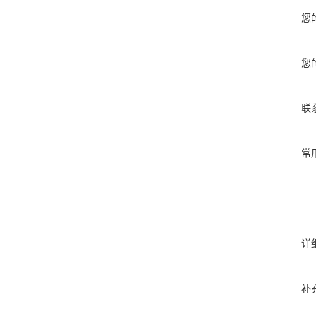
您
您
联
常
详
补