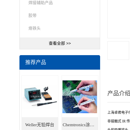
焊接辅助产品
胶带
烙铁头
查看全部 >>
推荐产品
产品介
上海卓君电子代理M
非接触式 IR 
Weller无铅焊台
Chemtronics涂层笔