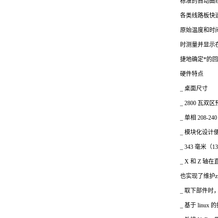
标准的自动曲
各类线路板快
原始温度和时
时测量并显示
捷地确定*的
硬件特点
_
桌面尺寸
_ 2800
瓦双区预
_
单相 208-24
_
模块化设计
_ 343
毫米（13
_ X
和 Z 轴
也实现了维护z
_
取下部件时
_
基于 linux