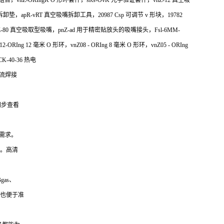
色组合，vnZ-ORIngK O 形环套件，sRs-OvK 光学验证套件，vnZ-12 真空吸
垫，apR-vRT 真空吸嘴拆卸工具，20987 Csp 可调节 v 形块，19782
，pnZ-80 真空吸取型吸嘴，pnZ-ad 用于精密贴放头的吸嘴接头，Fsl-6MM-
RIng 12 毫米 O 形环，vnZ08 - ORIng 8 毫米 O 形环，vnZ05 - ORIng
-40-36 热电
流焊接
同步查看
需求。
果。高清
gas、
，也便于准