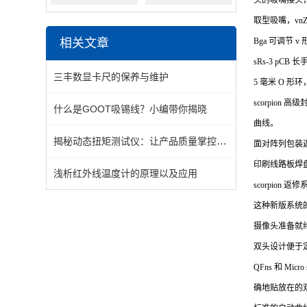
头的吸嘴接头，Fs
取型吸嘴，vnZ-
相关文章
Bga 可调节 v
sRs-3 pCB 
三丰数显卡尺的保养与维护
5 毫米 O 形环
scorpion
高级
什么是GOOT吸锡线？小编带你揭晓
曲线。
揭秘动态扭矩测试仪：让产品质量掌控在你手中
面对阵列包装
印刷线路板焊
浅析红外线温度计的原理以及应用
scorpion
返修
这种新版系统
摄像头准备就
双头设计便于定制
QFns
和 Mi
确地贴放在的