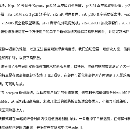
 形块，Kap-100 预切开 Kapton，pnZ-07 真空吸取型吸嘴， pnZ-24 真空吸取型吸嘴
长手指，Fss-6MM-sRs-3 pCB 短手指，sRs-aK 附件套件，vaC-p100 真空辅助板套件，vnZ12-O
，vnZ-005 真空吸取型吸嘴，pF-1 焊膏/助焊剂配制板，sRs-Cal-KIT 热校准套件，aC-TCK
封装返修系统可在一个方便用户的单平台返修系统内确保精确贴放部件，并可定制出回
返修中遇到的难题，以及无法轻易观测焊点精度等，我们迫切需要一项解决方案，能
盘和部件球，以便正确贴放。
系统使用了所有采用双图像叠加技术的新版系统，以快速、准确的贴放效果满足了这一
的特点是在顶部和底部均配备了 lEd 照明，在部件可视化和部件对齐时达到了无影效
绪，可随时贴放。
 scorpion 返修系统，以适应用户特定的返修需求，也有利于精确调整各种zui小的 B
cro sMds，从而达到zui高精度。末端开放式的线路板支架适合各类大、小和异形线路板
双区预热器上方。
线模式可在zui短的准备时间内快速便捷地创建曲线。一旦选择了目标温度，任何操作
速准确地创建回流曲线，并保存在存储器中供今后使用。