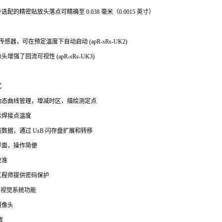
配的精密贴放头落点可精确至 0.038 毫米（0.0015 英寸）
 传感器，可在预定温度下自动启动 (apR-sRs-UK2)
增强了回流可视性 (apR-sRs-UK3)
式
动态曲线管理，增减时区，描绘测定点
示焊接点温度
数据，通过 UsB 闪存盘扩展和转移
界面，操作简便
校准
工程师提供密码保护
术视觉系统功能
摄像头
放