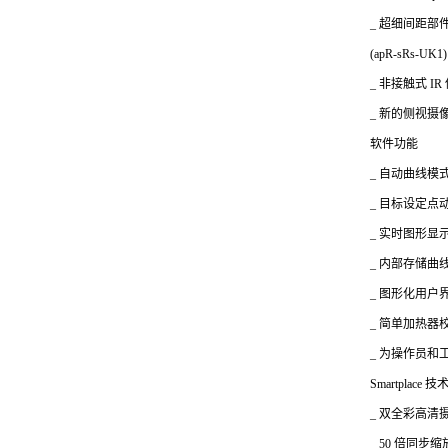
_
超细间距部件选
(apR-sRs-UK1)
_
非接触式 IR
_
新的侧视摄像头
软件功能
_
自动曲线模
_
目标设定点
_
实时图形显
_
内部存储曲线
_
图形化用户
_
简单加热器
_
为操作员和
Smartplace
技
_
双全彩高清
_ 50
倍同步缩