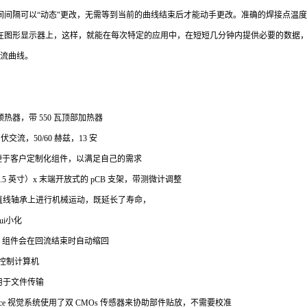
间间隔可以“动态"更改，无需等到当前的曲线结束后才能动手更改。准确的焊接点温
在图形显示器上，这样，就能在每次特定的应用中，在短短几分钟内提供必要的数据
回流曲线。
热器，带 550 瓦顶部加热器
0 伏交流，50/60 赫兹，13 安
便于客户定制化组件，以满足自己的需求
.5 英寸）x 末端开放式的 pCB 支架，带测微计调整
在直线轴承上进行机械运动，既延长了寿命，
ui小化
，组件会在回流结束时自动缩回
 的控制计算机
，用于文件传输
tplace 视觉系统使用了双 CMOs 传感器来协助部件贴放，不需要校准