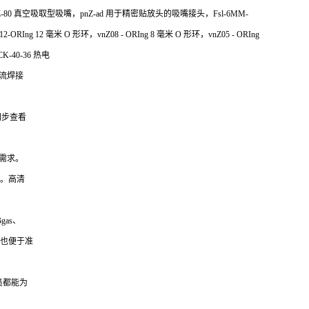
，pnZ-80 真空吸取型吸嘴，pnZ-ad 用于精密贴放头的吸嘴接头，Fsl-6MM-
RIng 12 毫米 O 形环，vnZ08 - ORIng 8 毫米 O 形环，vnZ05 - ORIng
-40-36 热电
流焊接
同步查看
需求。
果。高清
gas、
，也便于准
员都能为