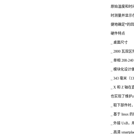
原始温度和时
时测量并显示
捷地确定*的
硬件特点
_
桌面尺寸
_ 2800
瓦双区预
_
单相 208-24
_
模块化设计
_ 343
毫米（13
_ X
和 Z 轴
也实现了维护z
_
取下部件时
_
基于 linux
_
外接 UsB
_
高清 smar