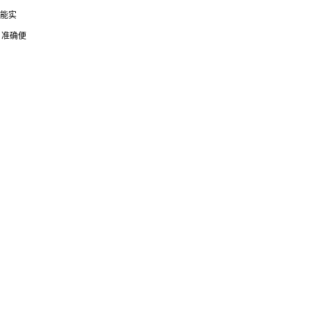
度能实
，准确便