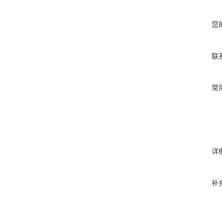
您
联
常
详
补