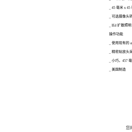
_ 45
毫米 x 45
_
可选摄像头
_ lEd
扩散照明
操作功能
_
使用现有的 a
_
精密贴放头
_
小巧，457 毫米
_
美国制造
您