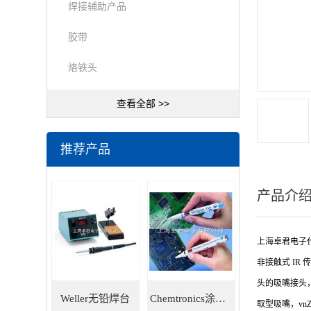
焊接辅助产品
胶带
烙铁头
查看全部 >>
推荐产品
产品介
上海卓君电子代理M
非接触式 IR 
头的吸嘴接头，Fs
Weller无铅焊台
Chemtronics涂层笔
取型吸嘴，vnZ-