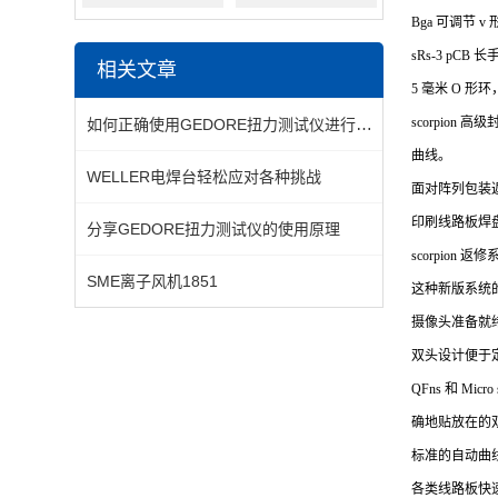
Bga 可调节 v
sRs-3 pCB 
相关文章
5 毫米 O 形环
如何正确使用GEDORE扭力测试仪进行扭矩标定与校验
scorpion
高级
曲线。
WELLER电焊台轻松应对各种挑战
面对阵列包装
印刷线路板焊
分享GEDORE扭力测试仪的使用原理
scorpion
返修
SME离子风机1851
这种新版系统
摄像头准备就
双头设计便于定制
QFns
和 Mi
确地贴放在的
标准的自动曲
各类线路板快