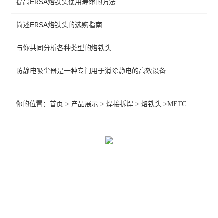
提高ERSA烙铁头使用寿命的方法
QUICK吸烟仪
简述ERSA烙铁头的选购指南
恒温热风机
与你共同分析各种类型的烙铁头
返修产品
电焊台
防静电吸尘器是一种专门用于消除静电的高效设备
焊接辅助产品
你的位置：
首页
>
产品展示
>
焊接拆焊
>
烙铁头
>METCAL电焊台烙铁头CFv-Bl250,OKI电焊台烙铁头CFv-Bl250
胶带
烙铁头
查看全部 >>