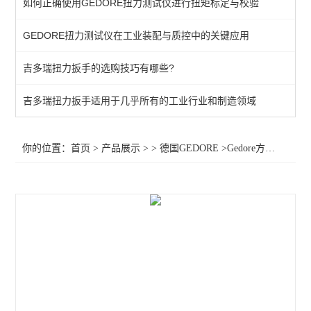
如何正确使用GEDORE扭力测试仪进行扭矩标定与校验
棘轮头
GEDORE扭力测试仪在工业装配与质控中的关键应用
动态扭矩测试仪
吉多瑞扭力扳手的选购技巧有哪些?
扭力测试仪
接地螺柱扳手
吉多瑞扭力扳手适用于几乎所有的工业行业和制造领域
扭力螺丝刀
你的位置：
首页
>
产品展示
> >
德国GEDORE
>Gedore方形固定四方扳手头7612 扳子头7672630 扳子头7687900
扭矩扳手
扭力测试仪器
查看全部 >>