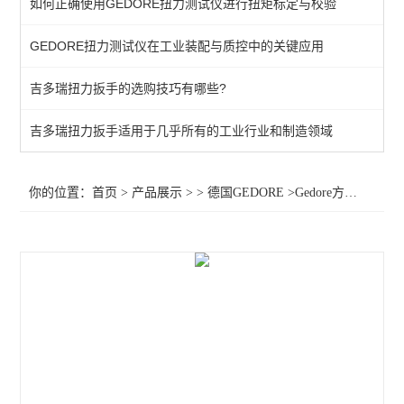
如何正确使用GEDORE扭力测试仪进行扭矩标定与校验
棘轮头
GEDORE扭力测试仪在工业装配与质控中的关键应用
动态扭矩测试仪
吉多瑞扭力扳手的选购技巧有哪些?
扭力测试仪
接地螺柱扳手
吉多瑞扭力扳手适用于几乎所有的工业行业和制造领域
扭力螺丝刀
你的位置：
首页
>
产品展示
> >
德国GEDORE
>Gedore方形双向棘轮扳手头7412 扳子头7672710 扳子头7687230
扭矩扳手
扭力测试仪器
查看全部 >>