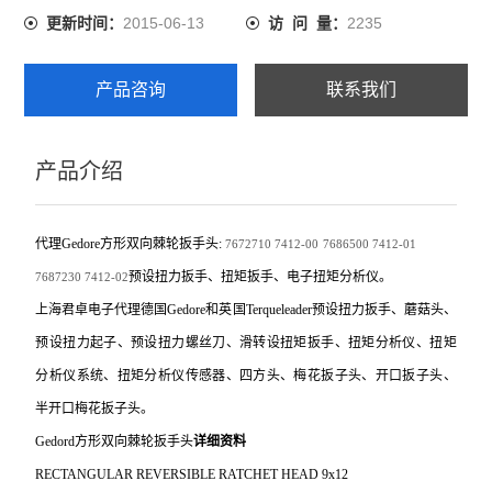
2015-06-13
2235
更新时间：
访 问 量：
产品咨询
联系我们
产品介绍
代理Gedore方形双向棘轮扳手头:
7672710
7412-00
7686500
7412-01
预设扭力扳手、扭矩扳手、电子扭矩分析仪。
7687230
7412-02
上海君卓电子代理德国Gedore和英国Terqueleader预设扭力扳手、蘑菇头、
预设扭力起子、预设扭力螺丝刀、滑转设扭矩扳手、扭矩分析仪、扭矩
分析仪系统、扭矩分析仪传感器、四方头、梅花扳子头、开口扳子头、
半开口梅花扳子头。
Gedord
方形双向棘轮扳手头
详细资料
RECTANGULAR REVERSIBLE RATCHET HEAD 9x12