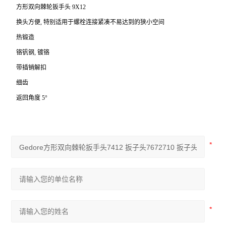
方形双向棘轮扳手头 9X12
换头方便, 特别适用于螺栓连接紧凑不易达到的狭小空间
热锻造
铬钒钢, 镀铬
带插销解扣
细齿
返回角度 5°