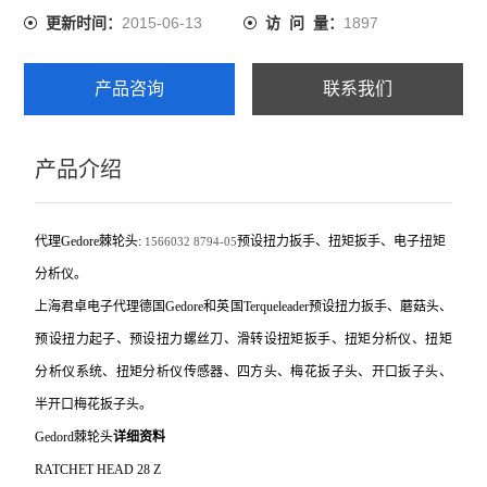
2015-06-13
1897
更新时间：
访 问 量：
产品咨询
联系我们
产品介绍
代理Gedore棘轮头:
预设扭力扳手、扭矩扳手、电子扭矩
1566032
8794-05
分析仪。
上海君卓电子代理德国Gedore和英国Terqueleader预设扭力扳手、蘑菇头、
预设扭力起子、预设扭力螺丝刀、滑转设扭矩扳手、扭矩分析仪、扭矩
分析仪系统、扭矩分析仪传感器、四方头、梅花扳子头、开口扳子头、
半开口梅花扳子头。
Gedord
棘轮头
详细资料
RATCHET HEAD 28 Z