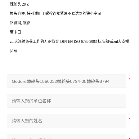
棘轮头 28 Z
换头方便, 特别适用于螺栓连接紧凑不易达到的狭小空间
铬钒钢, 镀铬
带卡口
zui大连续负荷工作的方驱符合 DIN EN ISO 6789:2003 标准和/或zui大支撑
负载