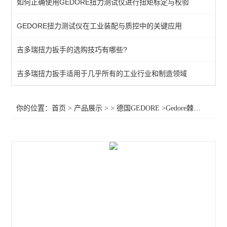
如何正确使用GEDORE扭力测试仪进行扭矩标定与校验
棘轮头
GEDORE扭力测试仪在工业装配与质控中的关键应用
动态扭矩测试仪
吉多瑞扭力扳手的选购技巧有哪些?
扭力测试仪
接地螺柱扳手
吉多瑞扭力扳手适用于几乎所有的工业行业和制造领域
扭力螺丝刀
你的位置：
首页
>
产品展示
> >
德国GEDORE
>Gedore棘轮头1566032棘轮头8794-05棘轮头8794
扭矩扳手
扭力测试仪器
查看全部 >>