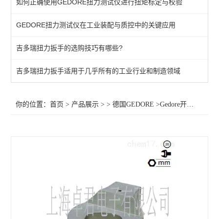
如何正确使用GEDORE扭力测试仪进行扭矩标定与校验
棘轮头
GEDORE扭力测试仪在工业装配与质控中的关键应用
动态扭矩测试仪
吉多瑞扭力扳手的选购技巧有哪些?
扭力测试仪
接地螺柱扳手
吉多瑞扭力扳手适用于几乎所有的工业行业和制造领域
扭力螺丝刀
你的位置：
首页
>
产品展示
> >
德国GEDORE
>Gedore开口扳子头1565346开口扳子头8798扳子头1565427
扭矩扳手
扭力测试仪器
查看全部 >>