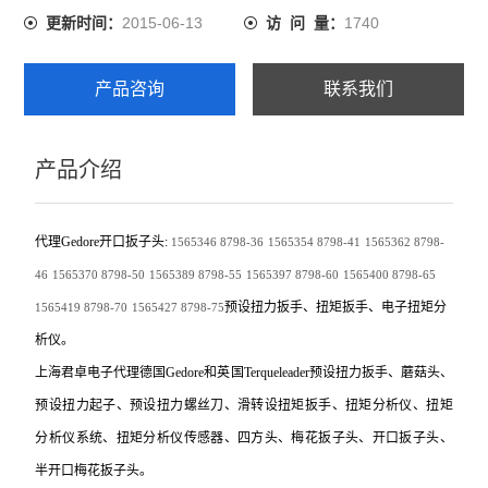
2015-06-13
1740
更新时间：
访 问 量：
产品咨询
联系我们
产品介绍
代理Gedore开口扳子头:
1565346
8798-36
1565354
8798-41
1565362
8798-
46
1565370
8798-50
1565389
8798-55
1565397
8798-60
1565400
8798-65
预设扭力扳手、扭矩扳手、电子扭矩分
1565419
8798-70
1565427
8798-75
析仪。
上海君卓电子代理德国Gedore和英国Terqueleader预设扭力扳手、蘑菇头、
预设扭力起子、预设扭力螺丝刀、滑转设扭矩扳手、扭矩分析仪、扭矩
分析仪系统、扭矩分析仪传感器、四方头、梅花扳子头、开口扳子头、
半开口梅花扳子头。